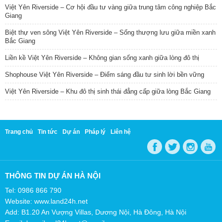
Việt Yên Riverside – Cơ hội đầu tư vàng giữa trung tâm công nghiệp Bắc
Giang
Biệt thự ven sông Việt Yên Riverside – Sống thượng lưu giữa miền xanh
Bắc Giang
Liền kề Việt Yên Riverside – Không gian sống xanh giữa lòng đô thị
Shophouse Việt Yên Riverside – Điểm sáng đầu tư sinh lời bền vững
Việt Yên Riverside – Khu đô thị sinh thái đẳng cấp giữa lòng Bắc Giang
Trang chủ
Tin tức
Dự án
Pháp lý
Liên hệ
THÔNG TIN DỰ ÁN HÀ NỘI
Tel: 0986 866 790
Website: www.land24h.net
Add: B1.20 An Vượng Villas, Dương Nội, Hà Đông, Hà Nội