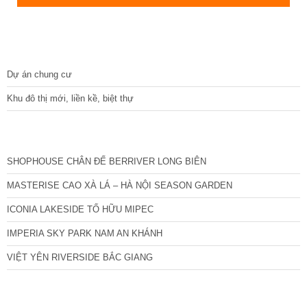
DỰ ÁN
Dự án chung cư
Khu đô thị mới, liền kề, biệt thự
CÁC DỰ ÁN MỚI NHẤT
SHOPHOUSE CHÂN ĐẾ BERRIVER LONG BIÊN
MASTERISE CAO XÀ LÁ – HÀ NỘI SEASON GARDEN
ICONIA LAKESIDE TỐ HỮU MIPEC
IMPERIA SKY PARK NAM AN KHÁNH
VIỆT YÊN RIVERSIDE BẮC GIANG
TIN NỔI BẬT