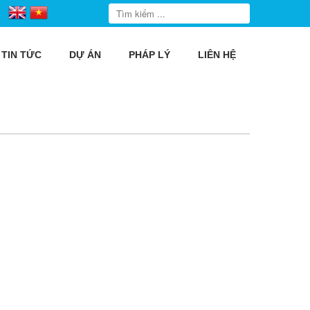
TIN TỨC
DỰ ÁN
PHÁP LÝ
LIÊN HỆ