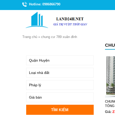
Hotline: 0986866790
Trang chủ
»
chung cư 789 xuân đỉnh
CHU
TÌM KIẾM
CHUNG
TỔNG
Giá:
2