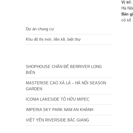
Vị trí:
Hà Nội
Bàn g
DỰ ÁN
có sổ
Dự án chung cư
Khu đô thị mới, liền kề, biệt thự
CÁC DỰ ÁN MỚI NHẤT
SHOPHOUSE CHÂN ĐẾ BERRIVER LONG
BIÊN
MASTERISE CAO XÀ LÁ – HÀ NỘI SEASON
GARDEN
ICONIA LAKESIDE TỐ HỮU MIPEC
IMPERIA SKY PARK NAM AN KHÁNH
VIỆT YÊN RIVERSIDE BẮC GIANG