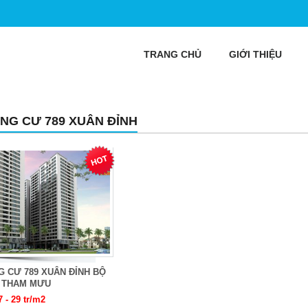
TRANG CHỦ
GIỚI THIỆU
NG CƯ 789 XUÂN ĐỈNH
 CƯ 789 XUÂN ĐỈNH BỘ
 THAM MƯU
7 - 29 tr/m2