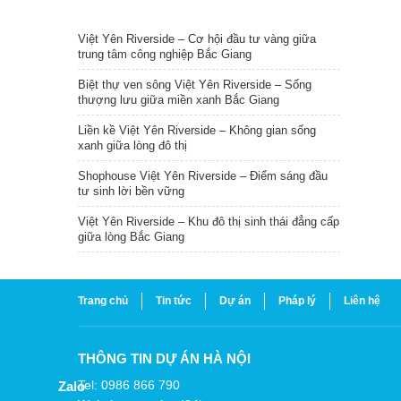
TIN NỔI BẬT
Việt Yên Riverside – Cơ hội đầu tư vàng giữa
trung tâm công nghiệp Bắc Giang
Biệt thự ven sông Việt Yên Riverside – Sống
thượng lưu giữa miền xanh Bắc Giang
Liền kề Việt Yên Riverside – Không gian sống
xanh giữa lòng đô thị
Shophouse Việt Yên Riverside – Điểm sáng đầu
tư sinh lời bền vững
Việt Yên Riverside – Khu đô thị sinh thái đẳng cấp
giữa lòng Bắc Giang
Trang chủ
Tin tức
Dự án
Pháp lý
Liên hệ
THÔNG TIN DỰ ÁN HÀ NỘI
Tel: 0986 866 790
Zalo