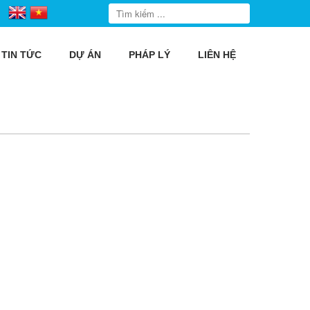
TIN TỨC
DỰ ÁN
PHÁP LÝ
LIÊN HỆ