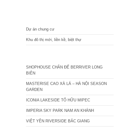
DỰ ÁN
Dự án chung cư
Khu đô thị mới, liền kề, biệt thự
CÁC DỰ ÁN MỚI NHẤT
SHOPHOUSE CHÂN ĐẾ BERRIVER LONG
BIÊN
MASTERISE CAO XÀ LÁ – HÀ NỘI SEASON
GARDEN
ICONIA LAKESIDE TỐ HỮU MIPEC
IMPERIA SKY PARK NAM AN KHÁNH
VIỆT YÊN RIVERSIDE BẮC GIANG