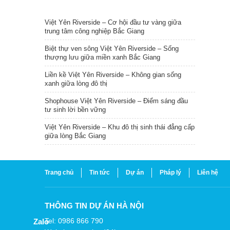
TIN NỔI BẬT
Việt Yên Riverside – Cơ hội đầu tư vàng giữa
trung tâm công nghiệp Bắc Giang
Biệt thự ven sông Việt Yên Riverside – Sống
thượng lưu giữa miền xanh Bắc Giang
Liền kề Việt Yên Riverside – Không gian sống
xanh giữa lòng đô thị
Shophouse Việt Yên Riverside – Điểm sáng đầu
tư sinh lời bền vững
Việt Yên Riverside – Khu đô thị sinh thái đẳng cấp
giữa lòng Bắc Giang
Trang chủ
Tin tức
Dự án
Pháp lý
Liên hệ
THÔNG TIN DỰ ÁN HÀ NỘI
Tel: 0986 866 790
Zalo