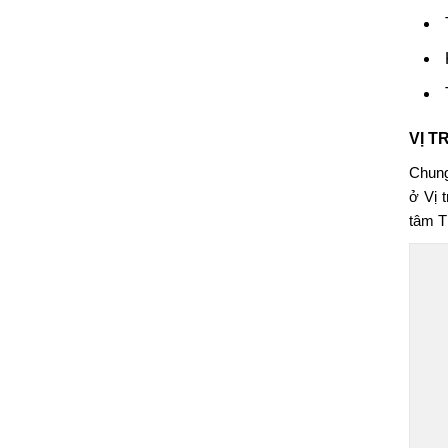
VỊ T
Chung
ở Vị 
tâm T