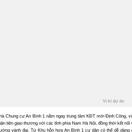
Vị trí dự án
hà Chung cư
An Bình 1
nằm ngay trung tâm KĐT mới Định Công, vị t
uận tiện giao thương với các tỉnh phía Nam Hà Nội, đồng thời kết nối
ường vành đai. Từ Khu hỗn hợp An Bình 1 cư dân có thể dễ dàng d