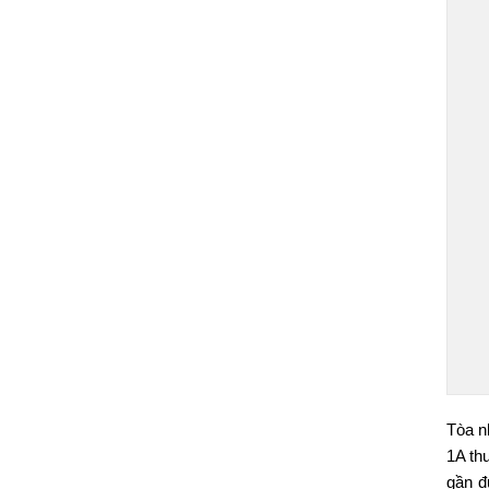
Tòa n
1A th
gần đ