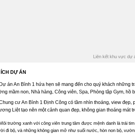
Liên kết khu vực dự 
 ÍCH DỰ ÁN
Dự án An Bình 1 hứa hẹn sẽ mang đến cho quý khách những trải
ờng mầm non, Nhà hàng, Công viên, Spa, Phòng tập Gym, hồ bơi
Chung cư An Bình 1 Định Công có tầm nhìn thoáng, view đẹp, 
ơng Liệt tạo nên một cảnh quan đẹp, không gian thoáng mát tr
Môi trường xanh với công viên trung tâm được mệnh danh là trái t
ời đi bộ, và những không gian mở như suối nước, hòn non bộ, vườ