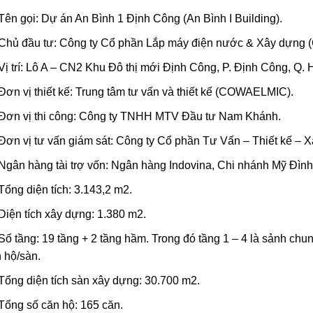
Tên gọi: Dự án
An Bình 1 Định Công
(An Bình I Building).
Chủ đầu tư: Công ty Cổ phần Lắp máy điện nước & Xây dựng 
Vị trí: Lô A – CN2 Khu Đô thị mới Định Công, P. Định Công, Q. 
Đơn vị thiết kế: Trung tâm tư vấn và thiết kế (COWAELMIC).
Đơn vị thi công: Công ty TNHH MTV Đầu tư Nam Khánh.
Đơn vị tư vấn giám sát: Công ty Cổ phần Tư Vấn – Thiết kế – 
Ngân hàng tài trợ vốn: Ngân hàng Indovina, Chi nhánh Mỹ Đình
Tổng diện tích: 3.143,2 m2.
Diện tích xây dựng: 1.380 m2.
Số tầng: 19 tầng + 2 tầng hầm. Trong đó tầng 1 – 4 là sảnh chu
 hộ/sàn.
Tổng diện tích sàn xây dựng: 30.700 m2.
Tổng số căn hộ: 165 căn.