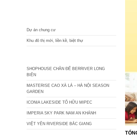
DỰ ÁN
Dự án chung cư
Khu đô thị mới, liền kề, biệt thự
CÁC DỰ ÁN MỚI NHẤT
SHOPHOUSE CHÂN ĐẾ BERRIVER LONG
BIÊN
MASTERISE CAO XÀ LÁ – HÀ NỘI SEASON
GARDEN
ICONIA LAKESIDE TỐ HỮU MIPEC
IMPERIA SKY PARK NAM AN KHÁNH
VIỆT YÊN RIVERSIDE BẮC GIANG
TỔN