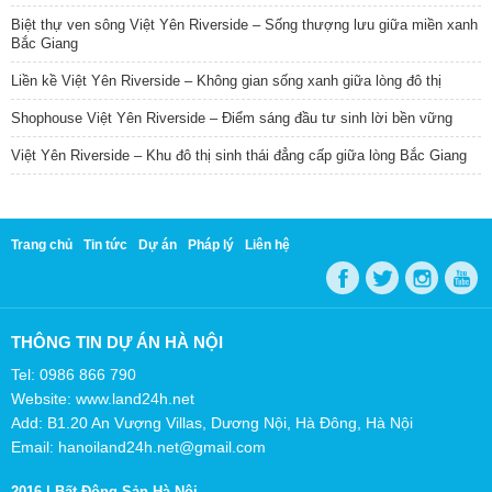
Biệt thự ven sông Việt Yên Riverside – Sống thượng lưu giữa miền xanh
Bắc Giang
Liền kề Việt Yên Riverside – Không gian sống xanh giữa lòng đô thị
Shophouse Việt Yên Riverside – Điểm sáng đầu tư sinh lời bền vững
Việt Yên Riverside – Khu đô thị sinh thái đẳng cấp giữa lòng Bắc Giang
Trang chủ
Tin tức
Dự án
Pháp lý
Liên hệ
THÔNG TIN DỰ ÁN HÀ NỘI
Tel: 0986 866 790
Website: www.land24h.net
Add: B1.20 An Vượng Villas, Dương Nội, Hà Đông, Hà Nội
Email: hanoiland24h.net@gmail.com
2016 |
Bất Động Sản Hà Nội