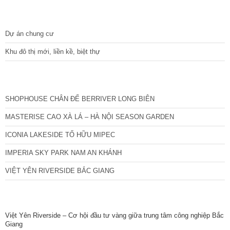
DỰ ÁN
Dự án chung cư
Khu đô thị mới, liền kề, biệt thự
CÁC DỰ ÁN MỚI NHẤT
SHOPHOUSE CHÂN ĐẾ BERRIVER LONG BIÊN
MASTERISE CAO XÀ LÁ – HÀ NỘI SEASON GARDEN
ICONIA LAKESIDE TỐ HỮU MIPEC
IMPERIA SKY PARK NAM AN KHÁNH
VIỆT YÊN RIVERSIDE BẮC GIANG
TIN NỔI BẬT
Việt Yên Riverside – Cơ hội đầu tư vàng giữa trung tâm công nghiệp Bắc
Giang