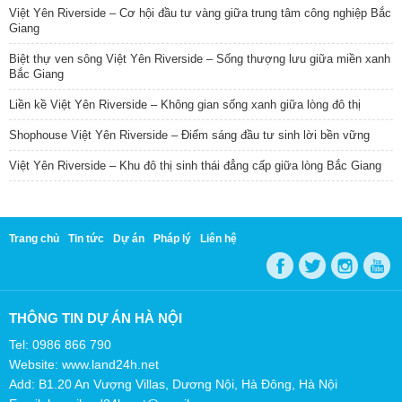
Việt Yên Riverside – Cơ hội đầu tư vàng giữa trung tâm công nghiệp Bắc
Giang
Biệt thự ven sông Việt Yên Riverside – Sống thượng lưu giữa miền xanh
Bắc Giang
Liền kề Việt Yên Riverside – Không gian sống xanh giữa lòng đô thị
Shophouse Việt Yên Riverside – Điểm sáng đầu tư sinh lời bền vững
Việt Yên Riverside – Khu đô thị sinh thái đẳng cấp giữa lòng Bắc Giang
Trang chủ
Tin tức
Dự án
Pháp lý
Liên hệ
THÔNG TIN DỰ ÁN HÀ NỘI
Tel: 0986 866 790
Website: www.land24h.net
Add: B1.20 An Vượng Villas, Dương Nội, Hà Đông, Hà Nội