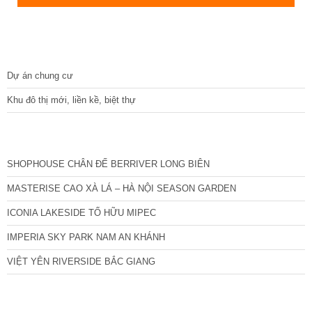
DỰ ÁN
Dự án chung cư
Khu đô thị mới, liền kề, biệt thự
CÁC DỰ ÁN MỚI NHẤT
SHOPHOUSE CHÂN ĐẾ BERRIVER LONG BIÊN
MASTERISE CAO XÀ LÁ – HÀ NỘI SEASON GARDEN
ICONIA LAKESIDE TỐ HỮU MIPEC
IMPERIA SKY PARK NAM AN KHÁNH
VIỆT YÊN RIVERSIDE BẮC GIANG
TIN NỔI BẬT