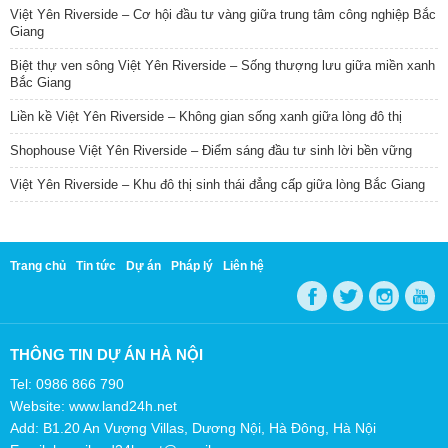
Việt Yên Riverside – Cơ hội đầu tư vàng giữa trung tâm công nghiệp Bắc
Giang
Biệt thự ven sông Việt Yên Riverside – Sống thượng lưu giữa miền xanh
Bắc Giang
Liền kề Việt Yên Riverside – Không gian sống xanh giữa lòng đô thị
Shophouse Việt Yên Riverside – Điểm sáng đầu tư sinh lời bền vững
Việt Yên Riverside – Khu đô thị sinh thái đẳng cấp giữa lòng Bắc Giang
Trang chủ
Tin tức
Dự án
Pháp lý
Liên hệ
THÔNG TIN DỰ ÁN HÀ NỘI
Tel: 0986 866 790
Website: www.land24h.net
Add: B1.20 An Vượng Villas, Dương Nội, Hà Đông, Hà Nội