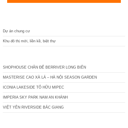
DỰ ÁN
Dự án chung cư
Khu đô thị mới, liền kề, biệt thự
CÁC DỰ ÁN MỚI NHẤT
SHOPHOUSE CHÂN ĐẾ BERRIVER LONG BIÊN
MASTERISE CAO XÀ LÁ – HÀ NỘI SEASON GARDEN
ICONIA LAKESIDE TỐ HỮU MIPEC
IMPERIA SKY PARK NAM AN KHÁNH
VIỆT YÊN RIVERSIDE BẮC GIANG
TIN NỔI BẬT