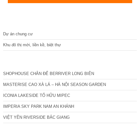
DỰ ÁN
Dự án chung cư
Khu đô thị mới, liền kề, biệt thự
CÁC DỰ ÁN MỚI NHẤT
SHOPHOUSE CHÂN ĐẾ BERRIVER LONG BIÊN
MASTERISE CAO XÀ LÁ – HÀ NỘI SEASON GARDEN
ICONIA LAKESIDE TỐ HỮU MIPEC
IMPERIA SKY PARK NAM AN KHÁNH
VIỆT YÊN RIVERSIDE BẮC GIANG
TIN NỔI BẬT