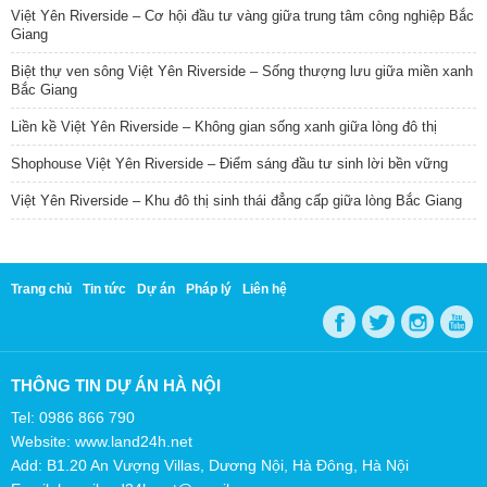
Việt Yên Riverside – Cơ hội đầu tư vàng giữa trung tâm công nghiệp Bắc
Giang
Biệt thự ven sông Việt Yên Riverside – Sống thượng lưu giữa miền xanh
Bắc Giang
Liền kề Việt Yên Riverside – Không gian sống xanh giữa lòng đô thị
Shophouse Việt Yên Riverside – Điểm sáng đầu tư sinh lời bền vững
Việt Yên Riverside – Khu đô thị sinh thái đẳng cấp giữa lòng Bắc Giang
Trang chủ
Tin tức
Dự án
Pháp lý
Liên hệ
THÔNG TIN DỰ ÁN HÀ NỘI
Tel: 0986 866 790
Website: www.land24h.net
Add: B1.20 An Vượng Villas, Dương Nội, Hà Đông, Hà Nội