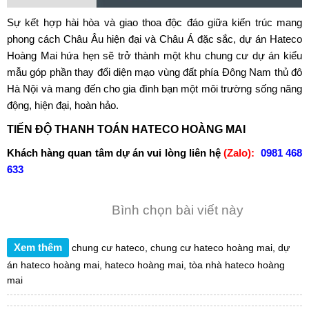
Sự kết hợp hài hòa và giao thoa độc đáo giữa kiến trúc mang
phong cách Châu Âu hiện đại và Châu Á đặc sắc, dự án Hateco
Hoàng Mai hứa hẹn sẽ trở thành một khu chung cư dự án kiểu
mẫu góp phần thay đổi diện mạo vùng đất phía Đông Nam thủ đô
Hà Nội và mang đến cho gia đình bạn một môi trường sống năng
động, hiện đại, hoàn hảo.
TIẾN ĐỘ THANH TOÁN HATECO HOÀNG MAI
Khách hàng quan tâm dự án vui lòng liên hệ
(Zalo):
0981 468
633
Bình chọn bài viết này
Xem thêm
chung cư hateco
,
chung cư hateco hoàng mai
,
dự
án hateco hoàng mai
,
hateco hoàng mai
,
tòa nhà hateco hoàng
mai