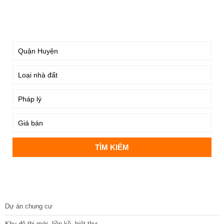
TÌM KIẾM
DỰ ÁN
Dự án chung cư
Khu đô thị mới, liền kề, biệt thự