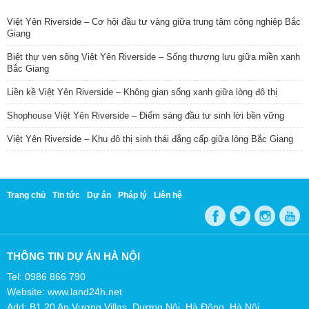
Việt Yên Riverside – Cơ hội đầu tư vàng giữa trung tâm công nghiệp Bắc
Giang
Biệt thự ven sông Việt Yên Riverside – Sống thượng lưu giữa miền xanh
Bắc Giang
Liền kề Việt Yên Riverside – Không gian sống xanh giữa lòng đô thị
Shophouse Việt Yên Riverside – Điểm sáng đầu tư sinh lời bền vững
Việt Yên Riverside – Khu đô thị sinh thái đẳng cấp giữa lòng Bắc Giang
Trang chủ
Tin tức
Dự án
Pháp lý
Liên hệ
THÔNG TIN DỰ ÁN HÀ NỘI
Tel: 0986 866 790
Website: www.land24h.net
Add: B1.20 An Vượng Villas, Dương Nội, Hà Đông, Hà Nội