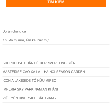
DỰ ÁN
Dự án chung cư
Khu đô thị mới, liền kề, biệt thự
CÁC DỰ ÁN MỚI NHẤT
SHOPHOUSE CHÂN ĐẾ BERRIVER LONG BIÊN
MASTERISE CAO XÀ LÁ – HÀ NỘI SEASON GARDEN
ICONIA LAKESIDE TỐ HỮU MIPEC
IMPERIA SKY PARK NAM AN KHÁNH
VIỆT YÊN RIVERSIDE BẮC GIANG
TIN NỔI BẬT