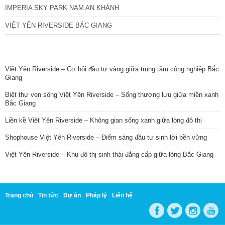
Việt Yên Riverside – Khu đô thị sinh thái đẳng cấp giữa lòng Bắc Giang
Trang chủ
Tin tức
Dự án
Pháp lý
Liên hệ
THÔNG TIN DỰ ÁN HÀ NỘI
Tel: 0986 866 790
Website: www.land24h.net
Add: B1.20 An Vượng Villas, Dương Nội, Hà Đông, Hà Nội
Email: hanoiland24h.net@gmail.com
2016 |
Bất Động Sản Hà Nội
© 2017 LAND24H.NET. THIẾT KẾ WEBSITE BỞI
MATHSOFT VIỆT
NAM