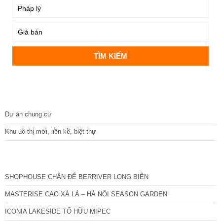
CÁC DỰ ÁN MỚI NHẤT
SHOPHOUSE CHÂN ĐẾ BERRIVER LONG BIÊN
MASTERISE CAO XÀ LÁ – HÀ NỘI SEASON GARDEN
ICONIA LAKESIDE TỐ HỮU MIPEC
IMPERIA SKY PARK NAM AN KHÁNH
VIỆT YÊN RIVERSIDE BẮC GIANG
TIN NỔI BẬT
Việt Yên Riverside – Cơ hội đầu tư vàng giữa trung tâm công nghiệp Bắc
Giang
Biệt thự ven sông Việt Yên Riverside – Sống thượng lưu giữa miền xanh
Bắc Giang
Liền kề Việt Yên Riverside – Không gian sống xanh giữa lòng đô thị
Shophouse Việt Yên Riverside – Điểm sáng đầu tư sinh lời bền vững