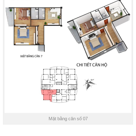
Mặt bằng căn số 07
TIẾN ĐỘ THANH TOÁN
Khách hàng quan tâm dự án vui lòng liên hệ
(Zalo):
0981 468
633
Bình chọn bài viết này
Xem thêm
chung cư sài đồng lake view
,
dự án sài đồng lake
view
,
sài đồng lake view