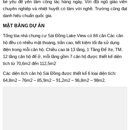
bé yêu để yên tâm công tác hàng ngày. Với đội ngũ giáo viên
chuyên nghiệp và nhiệt huyết có tâm với nghề. Trường cũng đạt
danh hiệu chuẩn quốc gia.
MẶT BẰNG DỰ ÁN
Tổng tòa nhà
chung cư Sài Đồng Lake View
có 84 căn Các căn
hộ đều có nhiều mặt thoáng, trần cao, tiết kiệm tối đa sử dụng
điện trong mỗi căn hộ. Chiều cao là 13 tầng, 1 Tầng Để Xe, TM.
12 tầng căn hộ để ở, mỗi tầng gồm 7 căn hộ được thiết kế diện
tích từ 70,6m2 đến 112,5m2
Các diện tích căn hộ Sài Đồng được thiết kế 6 loại diện tích:
64,8m2 – 76m2 – 85,9m2 – 91,2m2 – 96,8m2 – 98m2.
Mặt bằng dự án