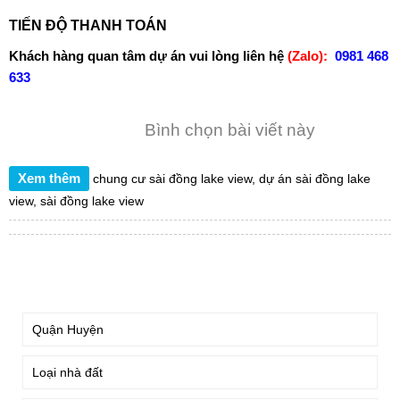
TÌM KIẾM
DỰ ÁN
Dự án chung cư
Khu đô thị mới, liền kề, biệt thự