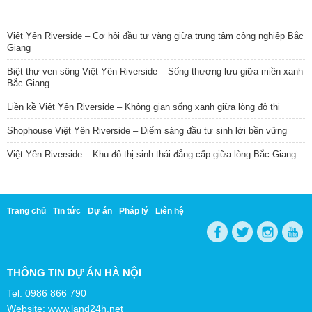
TIN NỔI BẬT
Việt Yên Riverside – Cơ hội đầu tư vàng giữa trung tâm công nghiệp Bắc
Giang
Biệt thự ven sông Việt Yên Riverside – Sống thượng lưu giữa miền xanh
Bắc Giang
Liền kề Việt Yên Riverside – Không gian sống xanh giữa lòng đô thị
Shophouse Việt Yên Riverside – Điểm sáng đầu tư sinh lời bền vững
Việt Yên Riverside – Khu đô thị sinh thái đẳng cấp giữa lòng Bắc Giang
Trang chủ
Tin tức
Dự án
Pháp lý
Liên hệ
THÔNG TIN DỰ ÁN HÀ NỘI
Tel: 0986 866 790
Website: www.land24h.net