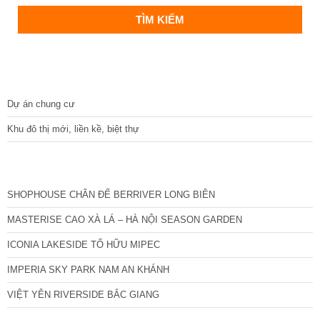
DỰ ÁN
Dự án chung cư
Khu đô thị mới, liền kề, biệt thự
CÁC DỰ ÁN MỚI NHẤT
SHOPHOUSE CHÂN ĐẾ BERRIVER LONG BIÊN
MASTERISE CAO XÀ LÁ – HÀ NỘI SEASON GARDEN
ICONIA LAKESIDE TỐ HỮU MIPEC
IMPERIA SKY PARK NAM AN KHÁNH
VIỆT YÊN RIVERSIDE BẮC GIANG