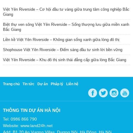
Việt Yên Riverside – Cơ hội đầu tư vàng giữa trung tâm công nghiệp Bắc
Giang
Biệt thự ven sông Việt Yên Riverside – Sống thượng lưu giữa miền xanh
Bắc Giang
Liền kề Việt Yên Riverside – Không gian sống xanh giữa lòng đô thị
Shophouse Việt Yên Riverside – Điểm sáng đầu tư sinh lời bền vững
Việt Yên Riverside – Khu đô thị sinh thái đẳng cấp giữa lòng Bắc Giang
Trang chủ
Tin tức
Dự án
Pháp lý
Liên hệ
THÔNG TIN DỰ ÁN HÀ NỘI
Tel: 0986 866 790
Website: www.land24h.net
Add: B1.20 An Vượng Villas, Dương Nội, Hà Đông, Hà Nội