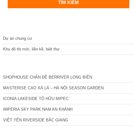
DỰ ÁN
Dự án chung cư
Khu đô thị mới, liền kề, biệt thự
CÁC DỰ ÁN MỚI NHẤT
SHOPHOUSE CHÂN ĐẾ BERRIVER LONG BIÊN
MASTERISE CAO XÀ LÁ – HÀ NỘI SEASON GARDEN
ICONIA LAKESIDE TỐ HỮU MIPEC
IMPERIA SKY PARK NAM AN KHÁNH
VIỆT YÊN RIVERSIDE BẮC GIANG
TIN NỔI BẬT