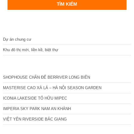
DỰ ÁN
Dự án chung cư
Khu đô thị mới, liền kề, biệt thự
CÁC DỰ ÁN MỚI NHẤT
SHOPHOUSE CHÂN ĐẾ BERRIVER LONG BIÊN
MASTERISE CAO XÀ LÁ – HÀ NỘI SEASON GARDEN
ICONIA LAKESIDE TỐ HỮU MIPEC
IMPERIA SKY PARK NAM AN KHÁNH
VIỆT YÊN RIVERSIDE BẮC GIANG