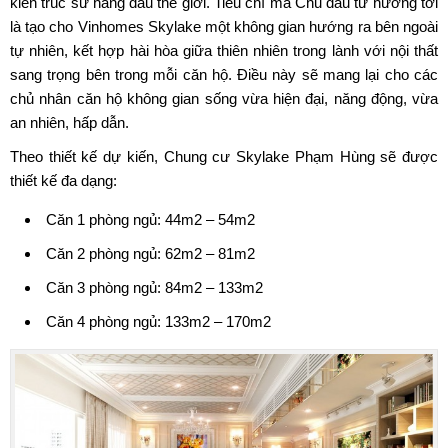
kiến trúc sư hàng đầu thế giới. Tiêu chí mà Chủ đầu tư hướng tới
là tạo cho Vinhomes Skylake một không gian hướng ra bên ngoài
tự nhiên, kết hợp hài hòa giữa thiên nhiên trong lành với nội thất
sang trọng bên trong mỗi căn hộ. Điều này sẽ mang lại cho các
chủ nhân căn hộ không gian sống vừa hiện đại, năng động, vừa
an nhiên, hấp dẫn.
Theo thiết kế dự kiến, Chung cư Skylake Phạm Hùng sẽ được
thiết kế đa dạng:
Căn 1 phòng ngủ: 44m2 – 54m2
Căn 2 phòng ngủ: 62m2 – 81m2
Căn 3 phòng ngủ: 84m2 – 133m2
Căn 4 phòng ngủ: 133m2 – 170m2