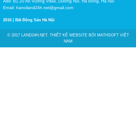
Add: B1.20 An Vượng Villas, Dương Nội, Hà Đông, Hà Nội
Email: hanoiland24h.net@gmail.com
2016 |
Bất Động Sản Hà Nội
© 2017 LAND24H.NET. THIẾT KẾ WEBSITE BỞI
MATHSOFT VIỆT
NAM