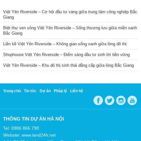
TIN NỔI BẬT
Việt Yên Riverside – Cơ hội đầu tư vàng giữa trung tâm công nghiệp Bắc
Giang
Biệt thự ven sông Việt Yên Riverside – Sống thượng lưu giữa miền xanh
Bắc Giang
Liền kề Việt Yên Riverside – Không gian sống xanh giữa lòng đô thị
Shophouse Việt Yên Riverside – Điểm sáng đầu tư sinh lời bền vững
Việt Yên Riverside – Khu đô thị sinh thái đẳng cấp giữa lòng Bắc Giang
Trang chủ
Tin tức
Dự án
Pháp lý
Liên hệ
THÔNG TIN DỰ ÁN HÀ NỘI
Tel: 0986 866 790
Website: www.land24h.net