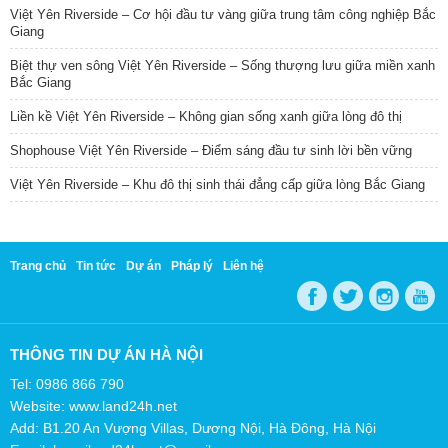
Việt Yên Riverside – Cơ hội đầu tư vàng giữa trung tâm công nghiệp Bắc
Giang
Biệt thự ven sông Việt Yên Riverside – Sống thượng lưu giữa miền xanh
Bắc Giang
Liền kề Việt Yên Riverside – Không gian sống xanh giữa lòng đô thị
Shophouse Việt Yên Riverside – Điểm sáng đầu tư sinh lời bền vững
Việt Yên Riverside – Khu đô thị sinh thái đẳng cấp giữa lòng Bắc Giang
Trang chủ
Tin tức
Dự án
Pháp lý
Liên hệ
THÔNG TIN DỰ ÁN HÀ NỘI
Tel: 0986 866 790
Website: www.land24h.net
Add: B1.20 An Vượng Villas, Dương Nội, Hà Đông, Hà Nội