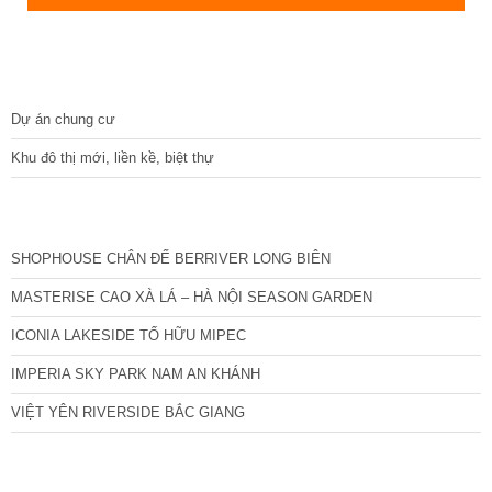
DỰ ÁN
Dự án chung cư
Khu đô thị mới, liền kề, biệt thự
CÁC DỰ ÁN MỚI NHẤT
SHOPHOUSE CHÂN ĐẾ BERRIVER LONG BIÊN
MASTERISE CAO XÀ LÁ – HÀ NỘI SEASON GARDEN
ICONIA LAKESIDE TỐ HỮU MIPEC
IMPERIA SKY PARK NAM AN KHÁNH
VIỆT YÊN RIVERSIDE BẮC GIANG
TIN NỔI BẬT