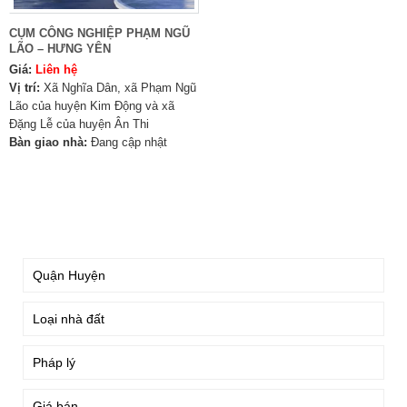
CỤM CÔNG NGHIỆP PHẠM NGŨ
LÃO – HƯNG YÊN
Giá:
Liên hệ
Vị trí:
Xã Nghĩa Dân, xã Phạm Ngũ
Lão của huyện Kim Động và xã
Đặng Lễ của huyện Ân Thi
Bàn giao nhà:
Đang cập nhật
TÌM KIẾM