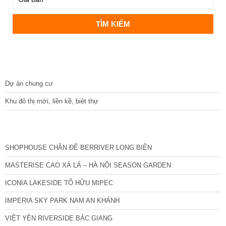
DỰ ÁN
Dự án chung cư
Khu đô thị mới, liền kề, biệt thự
CÁC DỰ ÁN MỚI NHẤT
SHOPHOUSE CHÂN ĐẾ BERRIVER LONG BIÊN
MASTERISE CAO XÀ LÁ – HÀ NỘI SEASON GARDEN
ICONIA LAKESIDE TỐ HỮU MIPEC
IMPERIA SKY PARK NAM AN KHÁNH
VIỆT YÊN RIVERSIDE BẮC GIANG