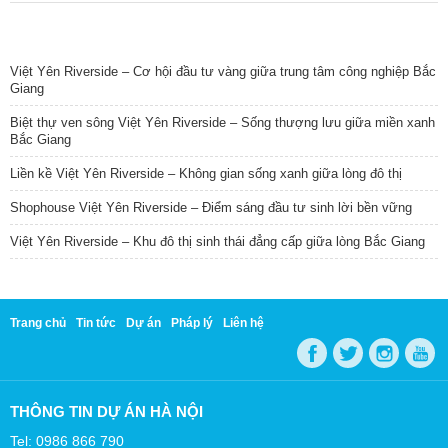
TIN NỔI BẬT
Việt Yên Riverside – Cơ hội đầu tư vàng giữa trung tâm công nghiệp Bắc
Giang
Biệt thự ven sông Việt Yên Riverside – Sống thượng lưu giữa miền xanh
Bắc Giang
Liền kề Việt Yên Riverside – Không gian sống xanh giữa lòng đô thị
Shophouse Việt Yên Riverside – Điểm sáng đầu tư sinh lời bền vững
Việt Yên Riverside – Khu đô thị sinh thái đẳng cấp giữa lòng Bắc Giang
Trang chủ
Tin tức
Dự án
Pháp lý
Liên hệ
THÔNG TIN DỰ ÁN HÀ NỘI
Tel: 0986 866 790