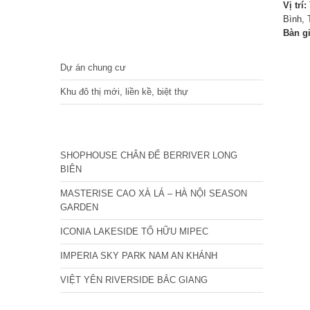
Vị trí:
Bình, 
Bàn g
DỰ ÁN
Dự án chung cư
Khu đô thị mới, liền kề, biệt thự
CÁC DỰ ÁN MỚI NHẤT
SHOPHOUSE CHÂN ĐẾ BERRIVER LONG
BIÊN
MASTERISE CAO XÀ LÁ – HÀ NỘI SEASON
GARDEN
ICONIA LAKESIDE TỐ HỮU MIPEC
IMPERIA SKY PARK NAM AN KHÁNH
VIỆT YÊN RIVERSIDE BẮC GIANG