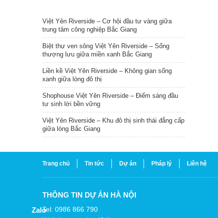
TIN NỔI BẬT
Việt Yên Riverside – Cơ hội đầu tư vàng giữa
trung tâm công nghiệp Bắc Giang
Biệt thự ven sông Việt Yên Riverside – Sống
thượng lưu giữa miền xanh Bắc Giang
Liền kề Việt Yên Riverside – Không gian sống
xanh giữa lòng đô thị
Shophouse Việt Yên Riverside – Điểm sáng đầu
tư sinh lời bền vững
Việt Yên Riverside – Khu đô thị sinh thái đẳng cấp
giữa lòng Bắc Giang
Trang chủ
Tin tức
Dự án
Pháp lý
Liên hệ
THÔNG TIN DỰ ÁN HÀ NỘI
Tel: 0986 866 790
Zalo