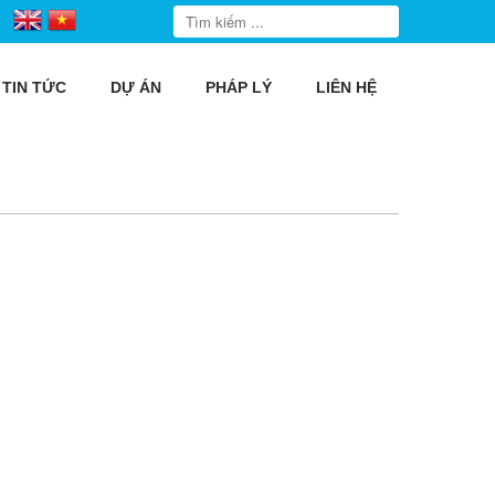
TIN TỨC
DỰ ÁN
PHÁP LÝ
LIÊN HỆ