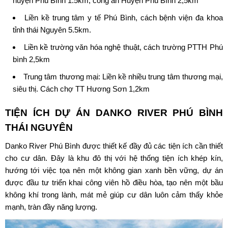
huyện Phú Bình 1.5km, công an Huyện Phú Bình 2,5km
Liền kề trung tâm y tế Phú Bình, cách bệnh viện đa khoa
tỉnh thái Nguyên 5.5km.
Liền kề trường văn hóa nghệ thuật, cách trường PTTH Phú
bình 2,5km
Trung tâm thương mại: Liền kề nhiều trung tâm thương mại,
siêu thị. Cách chợ TT Hương Sơn 1,2km
TIỆN ÍCH DỰ ÁN
DANKO RIVER PHÚ BÌNH
THÁI NGUYÊN
Danko River Phú Bình được thiết kế đầy đủ các tiện ích cần thiết
cho cư dân. Đây là khu đô thị với hệ thống tiện ích khép kín,
hướng tới việc tọa nên một không gian xanh bền vững, dự án
được đầu tư triển khai công viên hồ điều hòa, tạo nên một bầu
không khí trong lành, mát mẻ giúp cư dân luôn cảm thấy khỏe
mạnh, tràn đầy năng lượng.