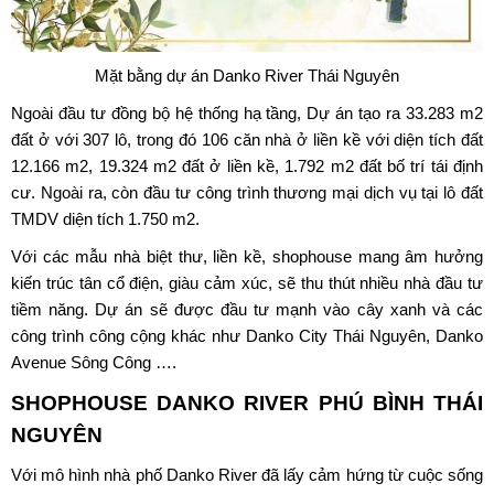
Mặt bằng dự án Danko River Thái Nguyên
Ngoài đầu tư đồng bộ hệ thống hạ tầng, Dự án tạo ra 33.283 m2
đất ở với 307 lô, trong đó 106 căn nhà ở liền kề với diện tích đất
12.166 m2, 19.324 m2 đất ở liền kề, 1.792 m2 đất bố trí tái định
cư. Ngoài ra, còn đầu tư công trình thương mại dịch vụ tại lô đất
TMDV diện tích 1.750 m2.
Với các mẫu nhà biệt thư, liền kề, shophouse mang âm hưởng
kiến trúc tân cổ điện, giàu cảm xúc, sẽ thu thút nhiều nhà đầu tư
tiềm năng. Dự án sẽ được đầu tư mạnh vào cây xanh và các
công trình công cộng khác như Danko City Thái Nguyên, Danko
Avenue Sông Công ….
SHOPHOUSE DANKO RIVER PHÚ BÌNH THÁI
NGUYÊN
Với mô hình nhà phố Danko River đã lấy cảm hứng từ cuộc sống