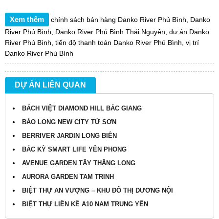
Xem thêm
chính sách bán hàng Danko River Phú Bình
,
Danko
River Phú Bình
,
Danko River Phú Bình Thái Nguyên
,
dự án Danko
River Phú Bình
,
tiến độ thanh toán Danko River Phú Bình
,
vị trí
Danko River Phú Bình
DỰ ÁN LIÊN QUAN
BÁCH VIỆT DIAMOND HILL BẮC GIANG
BẢO LONG NEW CITY TỪ SƠN
BERRIVER JARDIN LONG BIÊN
BẮC KỲ SMART LIFE YÊN PHONG
AVENUE GARDEN TÂY THĂNG LONG
AURORA GARDEN TAM TRINH
BIỆT THỰ AN VƯỢNG – KHU ĐÔ THỊ DƯƠNG NỘI
BIỆT THỰ LIỀN KỀ A10 NAM TRUNG YÊN