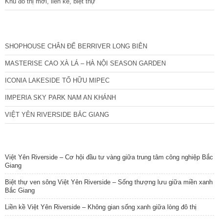
Khu đô thị mới, liền kề, biệt thự
CÁC DỰ ÁN MỚI NHẤT
SHOPHOUSE CHÂN ĐẾ BERRIVER LONG BIÊN
MASTERISE CAO XÀ LÁ – HÀ NỘI SEASON GARDEN
ICONIA LAKESIDE TỐ HỮU MIPEC
IMPERIA SKY PARK NAM AN KHÁNH
VIỆT YÊN RIVERSIDE BẮC GIANG
TIN NỔI BẬT
Việt Yên Riverside – Cơ hội đầu tư vàng giữa trung tâm công nghiệp Bắc
Giang
Biệt thự ven sông Việt Yên Riverside – Sống thượng lưu giữa miền xanh
Bắc Giang
Liền kề Việt Yên Riverside – Không gian sống xanh giữa lòng đô thị