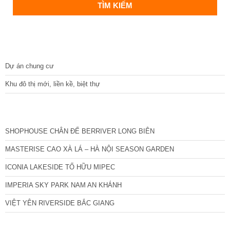
DỰ ÁN
Dự án chung cư
Khu đô thị mới, liền kề, biệt thự
CÁC DỰ ÁN MỚI NHẤT
SHOPHOUSE CHÂN ĐẾ BERRIVER LONG BIÊN
MASTERISE CAO XÀ LÁ – HÀ NỘI SEASON GARDEN
ICONIA LAKESIDE TỐ HỮU MIPEC
IMPERIA SKY PARK NAM AN KHÁNH
VIỆT YÊN RIVERSIDE BẮC GIANG