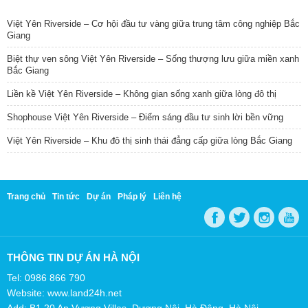
TIN NỔI BẬT
Việt Yên Riverside – Cơ hội đầu tư vàng giữa trung tâm công nghiệp Bắc
Giang
Biệt thự ven sông Việt Yên Riverside – Sống thượng lưu giữa miền xanh
Bắc Giang
Liền kề Việt Yên Riverside – Không gian sống xanh giữa lòng đô thị
Shophouse Việt Yên Riverside – Điểm sáng đầu tư sinh lời bền vững
Việt Yên Riverside – Khu đô thị sinh thái đẳng cấp giữa lòng Bắc Giang
Trang chủ
Tin tức
Dự án
Pháp lý
Liên hệ
THÔNG TIN DỰ ÁN HÀ NỘI
Tel: 0986 866 790
Website: www.land24h.net