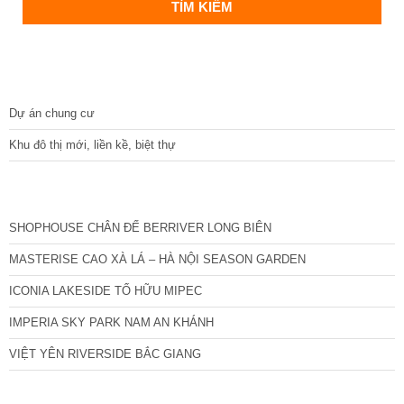
DỰ ÁN
Dự án chung cư
Khu đô thị mới, liền kề, biệt thự
CÁC DỰ ÁN MỚI NHẤT
SHOPHOUSE CHÂN ĐẾ BERRIVER LONG BIÊN
MASTERISE CAO XÀ LÁ – HÀ NỘI SEASON GARDEN
ICONIA LAKESIDE TỐ HỮU MIPEC
IMPERIA SKY PARK NAM AN KHÁNH
VIỆT YÊN RIVERSIDE BẮC GIANG
TIN NỔI BẬT