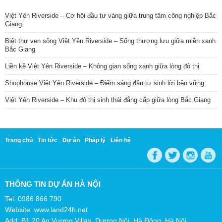
Việt Yên Riverside – Cơ hội đầu tư vàng giữa trung tâm công nghiệp Bắc
Giang
Biệt thự ven sông Việt Yên Riverside – Sống thượng lưu giữa miền xanh
Bắc Giang
Liền kề Việt Yên Riverside – Không gian sống xanh giữa lòng đô thị
Shophouse Việt Yên Riverside – Điểm sáng đầu tư sinh lời bền vững
Việt Yên Riverside – Khu đô thị sinh thái đẳng cấp giữa lòng Bắc Giang
Trang chủ
Tin tức
Dự án
Pháp lý
Liên hệ
THÔNG TIN DỰ ÁN HÀ NỘI
Tel: 0986 866 790
Website: www.land24h.net
Add: B1.20 An Vượng Villas, Dương Nội, Hà Đông, Hà Nội