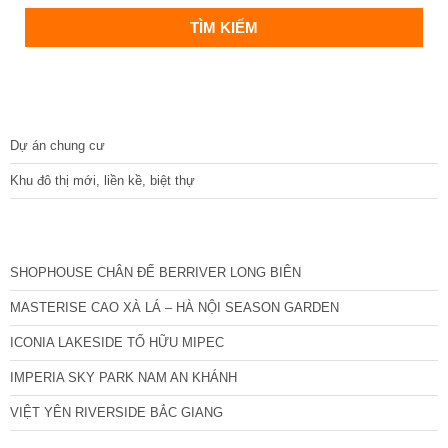
DỰ ÁN
Dự án chung cư
Khu đô thị mới, liền kề, biệt thự
CÁC DỰ ÁN MỚI NHẤT
SHOPHOUSE CHÂN ĐẾ BERRIVER LONG BIÊN
MASTERISE CAO XÀ LÁ – HÀ NỘI SEASON GARDEN
ICONIA LAKESIDE TỐ HỮU MIPEC
IMPERIA SKY PARK NAM AN KHÁNH
VIỆT YÊN RIVERSIDE BẮC GIANG