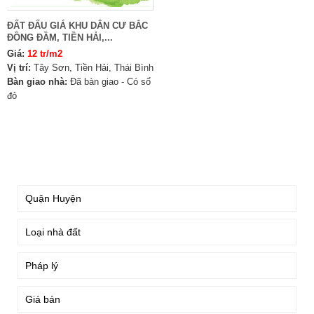
ĐẤT ĐẤU GIÁ KHU DÂN CƯ BẮC
ĐỒNG ĐẦM, TIỀN HẢI,...
Giá:
12 tr/m2
Vị trí:
Tây Sơn, Tiền Hải, Thái Bình
Bàn giao nhà:
Đã bàn giao - Có sổ
đỏ
TÌM KIẾM