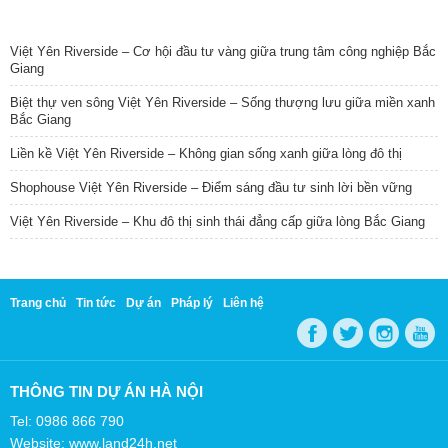
TIN NỔI BẬT
Việt Yên Riverside – Cơ hội đầu tư vàng giữa trung tâm công nghiệp Bắc
Giang
Biệt thự ven sông Việt Yên Riverside – Sống thượng lưu giữa miền xanh
Bắc Giang
Liền kề Việt Yên Riverside – Không gian sống xanh giữa lòng đô thị
Shophouse Việt Yên Riverside – Điểm sáng đầu tư sinh lời bền vững
Việt Yên Riverside – Khu đô thị sinh thái đẳng cấp giữa lòng Bắc Giang
Trang chủ
Tin tức
Dự án
Pháp lý
Liên hệ
THÔNG TIN DỰ ÁN HÀ NỘI
Tel: 0986 866 790
Website: www.land24h.net