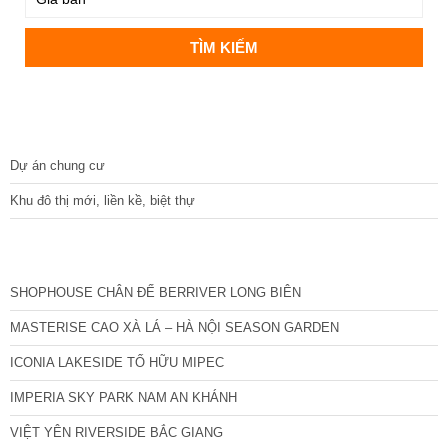
DỰ ÁN
Dự án chung cư
Khu đô thị mới, liền kề, biệt thự
CÁC DỰ ÁN MỚI NHẤT
SHOPHOUSE CHÂN ĐẾ BERRIVER LONG BIÊN
MASTERISE CAO XÀ LÁ – HÀ NỘI SEASON GARDEN
ICONIA LAKESIDE TỐ HỮU MIPEC
IMPERIA SKY PARK NAM AN KHÁNH
VIỆT YÊN RIVERSIDE BẮC GIANG