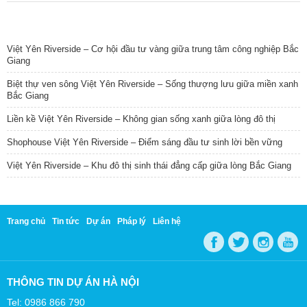
TIN NỔI BẬT
Việt Yên Riverside – Cơ hội đầu tư vàng giữa trung tâm công nghiệp Bắc
Giang
Biệt thự ven sông Việt Yên Riverside – Sống thượng lưu giữa miền xanh
Bắc Giang
Liền kề Việt Yên Riverside – Không gian sống xanh giữa lòng đô thị
Shophouse Việt Yên Riverside – Điểm sáng đầu tư sinh lời bền vững
Việt Yên Riverside – Khu đô thị sinh thái đẳng cấp giữa lòng Bắc Giang
Trang chủ
Tin tức
Dự án
Pháp lý
Liên hệ
THÔNG TIN DỰ ÁN HÀ NỘI
Tel: 0986 866 790