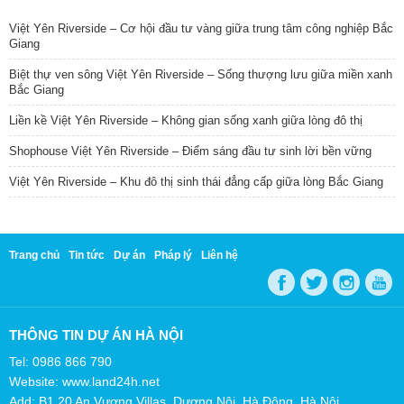
Việt Yên Riverside – Cơ hội đầu tư vàng giữa trung tâm công nghiệp Bắc
Giang
Biệt thự ven sông Việt Yên Riverside – Sống thượng lưu giữa miền xanh
Bắc Giang
Liền kề Việt Yên Riverside – Không gian sống xanh giữa lòng đô thị
Shophouse Việt Yên Riverside – Điểm sáng đầu tư sinh lời bền vững
Việt Yên Riverside – Khu đô thị sinh thái đẳng cấp giữa lòng Bắc Giang
Trang chủ
Tin tức
Dự án
Pháp lý
Liên hệ
THÔNG TIN DỰ ÁN HÀ NỘI
Tel: 0986 866 790
Website: www.land24h.net
Add: B1.20 An Vượng Villas, Dương Nội, Hà Đông, Hà Nội