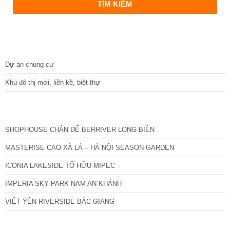
DỰ ÁN
Dự án chung cư
Khu đô thị mới, liền kề, biệt thự
CÁC DỰ ÁN MỚI NHẤT
SHOPHOUSE CHÂN ĐẾ BERRIVER LONG BIÊN
MASTERISE CAO XÀ LÁ – HÀ NỘI SEASON GARDEN
ICONIA LAKESIDE TỐ HỮU MIPEC
IMPERIA SKY PARK NAM AN KHÁNH
VIỆT YÊN RIVERSIDE BẮC GIANG
TIN NỔI BẬT