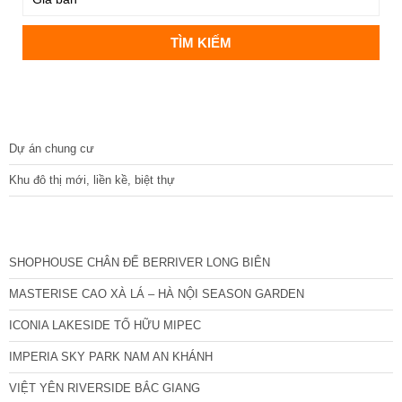
DỰ ÁN
Dự án chung cư
Khu đô thị mới, liền kề, biệt thự
CÁC DỰ ÁN MỚI NHẤT
SHOPHOUSE CHÂN ĐẾ BERRIVER LONG BIÊN
MASTERISE CAO XÀ LÁ – HÀ NỘI SEASON GARDEN
ICONIA LAKESIDE TỐ HỮU MIPEC
IMPERIA SKY PARK NAM AN KHÁNH
VIỆT YÊN RIVERSIDE BẮC GIANG