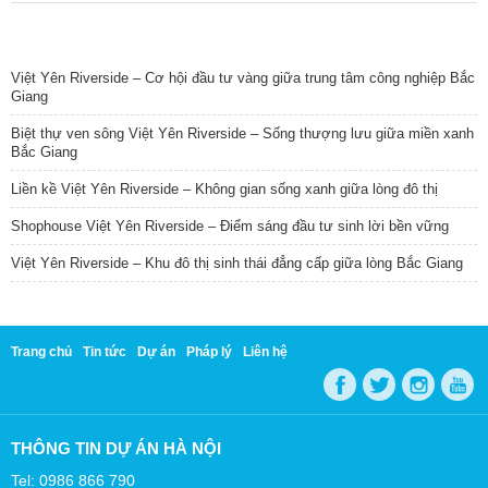
TIN NỔI BẬT
Việt Yên Riverside – Cơ hội đầu tư vàng giữa trung tâm công nghiệp Bắc
Giang
Biệt thự ven sông Việt Yên Riverside – Sống thượng lưu giữa miền xanh
Bắc Giang
Liền kề Việt Yên Riverside – Không gian sống xanh giữa lòng đô thị
Shophouse Việt Yên Riverside – Điểm sáng đầu tư sinh lời bền vững
Việt Yên Riverside – Khu đô thị sinh thái đẳng cấp giữa lòng Bắc Giang
Trang chủ
Tin tức
Dự án
Pháp lý
Liên hệ
THÔNG TIN DỰ ÁN HÀ NỘI
Tel: 0986 866 790