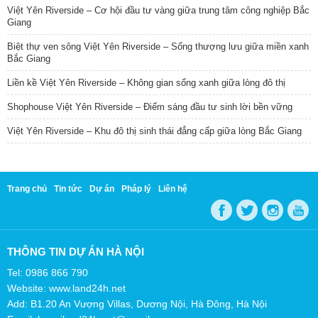
Việt Yên Riverside – Cơ hội đầu tư vàng giữa trung tâm công nghiệp Bắc
Giang
Biệt thự ven sông Việt Yên Riverside – Sống thượng lưu giữa miền xanh
Bắc Giang
Liền kề Việt Yên Riverside – Không gian sống xanh giữa lòng đô thị
Shophouse Việt Yên Riverside – Điểm sáng đầu tư sinh lời bền vững
Việt Yên Riverside – Khu đô thị sinh thái đẳng cấp giữa lòng Bắc Giang
Trang chủ
Tin tức
Dự án
Pháp lý
Liên hệ
THÔNG TIN DỰ ÁN HÀ NỘI
Tel: 0986 866 790
Website: www.land24h.net
Add: B1.20 An Vượng Villas, Dương Nội, Hà Đông, Hà Nội