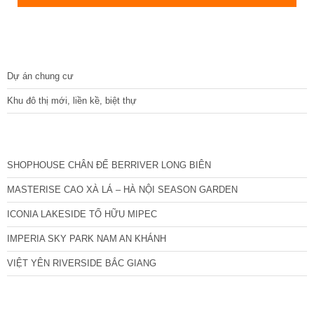
DỰ ÁN
Dự án chung cư
Khu đô thị mới, liền kề, biệt thự
CÁC DỰ ÁN MỚI NHẤT
SHOPHOUSE CHÂN ĐẾ BERRIVER LONG BIÊN
MASTERISE CAO XÀ LÁ – HÀ NỘI SEASON GARDEN
ICONIA LAKESIDE TỐ HỮU MIPEC
IMPERIA SKY PARK NAM AN KHÁNH
VIỆT YÊN RIVERSIDE BẮC GIANG
TIN NỔI BẬT