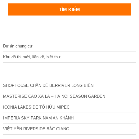
DỰ ÁN
Dự án chung cư
Khu đô thị mới, liền kề, biệt thự
CÁC DỰ ÁN MỚI NHẤT
SHOPHOUSE CHÂN ĐẾ BERRIVER LONG BIÊN
MASTERISE CAO XÀ LÁ – HÀ NỘI SEASON GARDEN
ICONIA LAKESIDE TỐ HỮU MIPEC
IMPERIA SKY PARK NAM AN KHÁNH
VIỆT YÊN RIVERSIDE BẮC GIANG