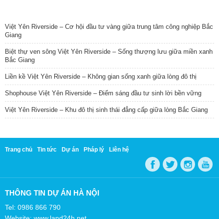
TIN NỔI BẬT
Việt Yên Riverside – Cơ hội đầu tư vàng giữa trung tâm công nghiệp Bắc
Giang
Biệt thự ven sông Việt Yên Riverside – Sống thượng lưu giữa miền xanh
Bắc Giang
Liền kề Việt Yên Riverside – Không gian sống xanh giữa lòng đô thị
Shophouse Việt Yên Riverside – Điểm sáng đầu tư sinh lời bền vững
Việt Yên Riverside – Khu đô thị sinh thái đẳng cấp giữa lòng Bắc Giang
Trang chủ
Tin tức
Dự án
Pháp lý
Liên hệ
THÔNG TIN DỰ ÁN HÀ NỘI
Tel: 0986 866 790
Website: www.land24h.net