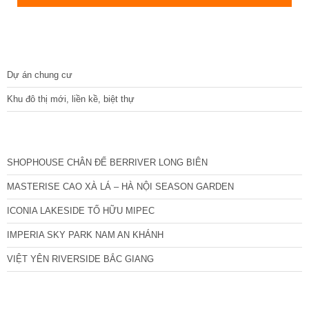
DỰ ÁN
Dự án chung cư
Khu đô thị mới, liền kề, biệt thự
CÁC DỰ ÁN MỚI NHẤT
SHOPHOUSE CHÂN ĐẾ BERRIVER LONG BIÊN
MASTERISE CAO XÀ LÁ – HÀ NỘI SEASON GARDEN
ICONIA LAKESIDE TỐ HỮU MIPEC
IMPERIA SKY PARK NAM AN KHÁNH
VIỆT YÊN RIVERSIDE BẮC GIANG
TIN NỔI BẬT