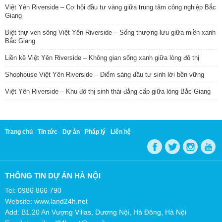
Việt Yên Riverside – Cơ hội đầu tư vàng giữa trung tâm công nghiệp Bắc
Giang
Biệt thự ven sông Việt Yên Riverside – Sống thượng lưu giữa miền xanh
Bắc Giang
Liền kề Việt Yên Riverside – Không gian sống xanh giữa lòng đô thị
Shophouse Việt Yên Riverside – Điểm sáng đầu tư sinh lời bền vững
Việt Yên Riverside – Khu đô thị sinh thái đẳng cấp giữa lòng Bắc Giang
Trang chủ
Tin tức
Dự án
Pháp lý
Liên hệ
THÔNG TIN DỰ ÁN HÀ NỘI
Tel: 0986 866 790
Website: www.land24h.net
Add: B1.20 An Vượng Villas, Dương Nội, Hà Đông, Hà Nội