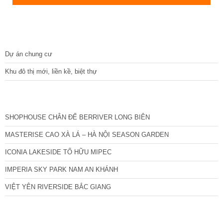
DỰ ÁN
Dự án chung cư
Khu đô thị mới, liền kề, biệt thự
CÁC DỰ ÁN MỚI NHẤT
SHOPHOUSE CHÂN ĐẾ BERRIVER LONG BIÊN
MASTERISE CAO XÀ LÁ – HÀ NỘI SEASON GARDEN
ICONIA LAKESIDE TỐ HỮU MIPEC
IMPERIA SKY PARK NAM AN KHÁNH
VIỆT YÊN RIVERSIDE BẮC GIANG
TIN NỔI BẬT