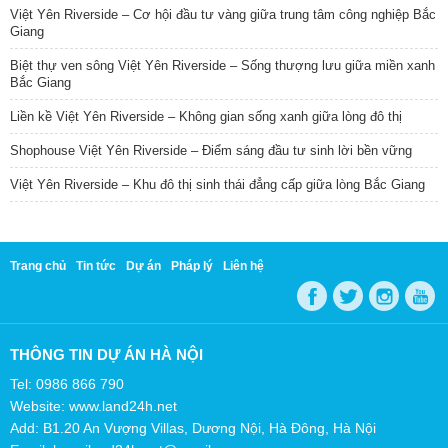
Việt Yên Riverside – Cơ hội đầu tư vàng giữa trung tâm công nghiệp Bắc
Giang
Biệt thự ven sông Việt Yên Riverside – Sống thượng lưu giữa miền xanh
Bắc Giang
Liền kề Việt Yên Riverside – Không gian sống xanh giữa lòng đô thị
Shophouse Việt Yên Riverside – Điểm sáng đầu tư sinh lời bền vững
Việt Yên Riverside – Khu đô thị sinh thái đẳng cấp giữa lòng Bắc Giang
Trang chủ
Tin tức
Dự án
Pháp lý
Liên hệ
THÔNG TIN DỰ ÁN HÀ NỘI
Tel: 0986 866 790
Website: www.land24h.net
Add: B1.20 An Vượng Villas, Dương Nội, Hà Đông, Hà Nội