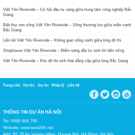
Việt Yên Riverside – Cơ hội đầu tư vàng giữa trung tâm công nghiệp Bắc
Giang
Biệt thự ven sông Việt Yên Riverside – Sống thượng lưu giữa miền xanh
Bắc Giang
Liền kề Việt Yên Riverside – Không gian sống xanh giữa lòng đô thị
Shophouse Việt Yên Riverside – Điểm sáng đầu tư sinh lời bền vững
Việt Yên Riverside – Khu đô thị sinh thái đẳng cấp giữa lòng Bắc Giang
Trang chủ
Tin tức
Dự án
Pháp lý
Liên hệ
THÔNG TIN DỰ ÁN HÀ NỘI
Tel: 0986 866 790
Website: www.land24h.net
Add: B1.20 An Vượng Villas, Dương Nội, Hà Đông, Hà Nội