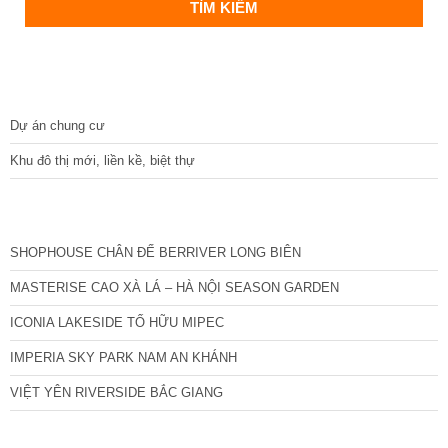
DỰ ÁN
Dự án chung cư
Khu đô thị mới, liền kề, biệt thự
CÁC DỰ ÁN MỚI NHẤT
SHOPHOUSE CHÂN ĐẾ BERRIVER LONG BIÊN
MASTERISE CAO XÀ LÁ – HÀ NỘI SEASON GARDEN
ICONIA LAKESIDE TỐ HỮU MIPEC
IMPERIA SKY PARK NAM AN KHÁNH
VIỆT YÊN RIVERSIDE BẮC GIANG
TIN NỔI BẬT