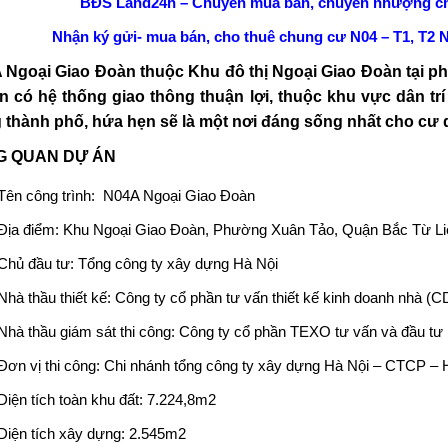
BĐS Land24h – Chuyên mua bán, chuyển nhượng ch
Nhận ký gửi- mua bán, cho thuê chung cư N04 – T1, T2 N
 Ngoại Giao Đoàn thuộc Khu đô thị Ngoại Giao Đoàn tại p
n có hệ thống giao thông thuận lợi, thuộc khu vực dân trí 
g thành phố, hứa hẹn sẽ là một nơi đáng sống nhất cho cư 
G QUAN DỰ ÁN
Tên công trình:
N04A Ngoại Giao Đoàn
Địa điểm: Khu Ngoại Giao Đoàn, Phường Xuân Tảo, Quận Bắc Từ L
Chủ đầu tư: Tổng công ty xây dựng Hà Nội
Nhà thầu thiết kế: Công ty cổ phần tư vấn thiết kế kinh doanh nhà (
Nhà thầu giám sát thi công: Công ty cổ phần TEXO tư vấn và đầu tư
Đơn vị thi công: Chi nhánh tổng công ty xây dựng Hà Nội – CTCP
Diện tích toàn khu đất: 7.224,8m2
Diện tích xây dựng: 2.545m2