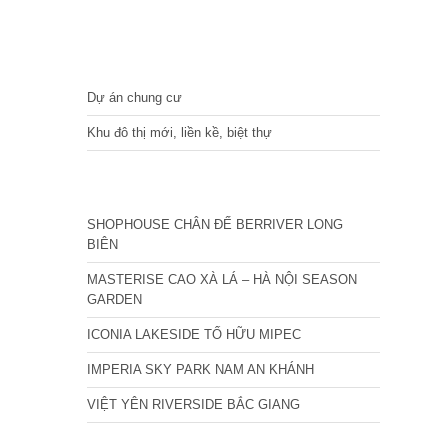
DỰ ÁN
Dự án chung cư
Khu đô thị mới, liền kề, biệt thự
CÁC DỰ ÁN MỚI NHẤT
SHOPHOUSE CHÂN ĐẾ BERRIVER LONG
BIÊN
MASTERISE CAO XÀ LÁ – HÀ NỘI SEASON
GARDEN
ICONIA LAKESIDE TỐ HỮU MIPEC
IMPERIA SKY PARK NAM AN KHÁNH
VIỆT YÊN RIVERSIDE BẮC GIANG