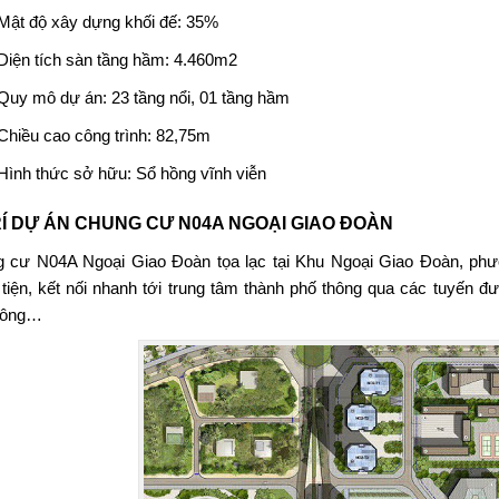
Mật độ xây dựng khối đế: 35%
Diện tích sàn tầng hầm: 4.460m2
Quy mô dự án: 23 tầng nổi, 01 tầng hầm
Chiều cao công trình: 82,75m
Hình thức sở hữu: Sổ hồng vĩnh viễn
RÍ DỰ ÁN CHUNG CƯ N04A NGOẠI GIAO ĐOÀN
g cư N04A Ngoại Giao Đoàn
tọa lạc tại Khu Ngoại Giao Đoàn, phư
 tiện, kết nối nhanh tới trung tâm thành phố thông qua các tuyế
Công…