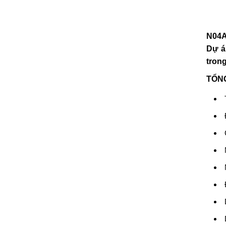
N04A
Dự á
tron
TỔN