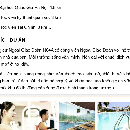
Đại học Quốc Gia Hà Nội: 4.5 km
Học viện kỹ thuật quân sự: 3 km
Học viện Tài Chính: 3 km …
 ÍCH DỰ ÁN
 cư Ngoại Giao Đoàn N04A
có công viên Ngoại Giao Đoàn với hệ th
ăn nhà của bạn. Môi trường sống văn minh, hiện đại với chuỗi dịch 
g mơ” ở nơi đây.
hất tiện nghi, sang trọng như trần thạch cao, sàn gỗ, thiết bị vệ s
 bạn trẻ. Cách bài trí căn hộ hợp lý và khoa học, tạo không gian số
 một khu đô thị đẳng cấp đang được hình thành trong tương lai.