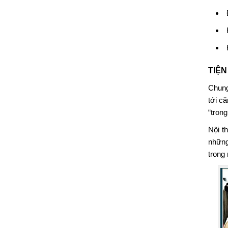
TIỆN
Chung
tới c
“tron
Nội t
những
trong