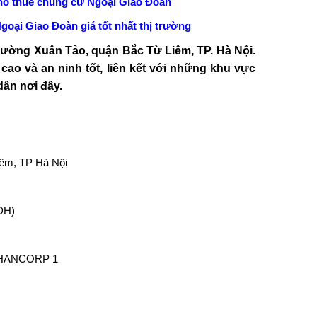
o thuê chung cư Ngoại Giao Đoàn
goại Giao Đoàn giá tốt nhất thị trường
hường Xuân Tảo, quận Bắc Từ Liêm, TP. Hà Nội.
cao và an ninh tốt, liên kết với những khu vực
dân nơi đây.
iêm, TP Hà Nội
CDH)
 – HANCORP 1