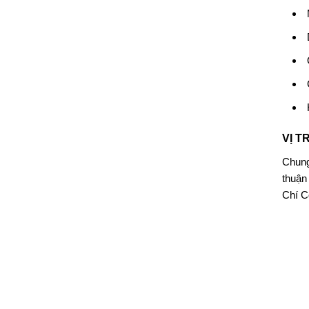
VỊ T
Chun
thuận
Chí 