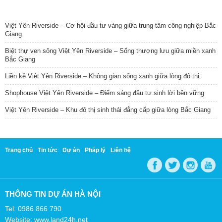
TIN NỔI BẬT
Việt Yên Riverside – Cơ hội đầu tư vàng giữa trung tâm công nghiệp Bắc
Giang
Biệt thự ven sông Việt Yên Riverside – Sống thượng lưu giữa miền xanh
Bắc Giang
Liền kề Việt Yên Riverside – Không gian sống xanh giữa lòng đô thị
Shophouse Việt Yên Riverside – Điểm sáng đầu tư sinh lời bền vững
Việt Yên Riverside – Khu đô thị sinh thái đẳng cấp giữa lòng Bắc Giang
Trang chủ
Tin tức
Dự án
Pháp lý
Liên hệ
THÔNG TIN DỰ ÁN HÀ NỘI
Tel: 0986 866 790
Website: www.land24h.net