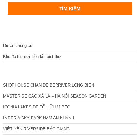
DỰ ÁN
Dự án chung cư
Khu đô thị mới, liền kề, biệt thự
CÁC DỰ ÁN MỚI NHẤT
SHOPHOUSE CHÂN ĐẾ BERRIVER LONG BIÊN
MASTERISE CAO XÀ LÁ – HÀ NỘI SEASON GARDEN
ICONIA LAKESIDE TỐ HỮU MIPEC
IMPERIA SKY PARK NAM AN KHÁNH
VIỆT YÊN RIVERSIDE BẮC GIANG