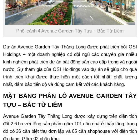
Phối cảnh 4 Avenue Garden Tây Tựu – Bắc Từ Liêm
Dự án Avenue Garden Tây Thăng Long
được phát triển bởi OSI
Holdings – một doanh nghiệp có đội ngũ các chuyên gia nhiều
kinh nghiệm phát triển dự án bất động sản cao cấp trong và ngoài
nước. Sự tham gia của OSI Holdings vào dự án sẽ giúp cho quá
trình triển khai được thực hiện một cách tốt nhất, chất lượng
nhất, đảm bảo tiến độ và đúng cam kết với các khách hàng.
MẶT BẰNG PHÂN LÔ
AVENUE GARDEN TÂY
TỰU
– BẮC TỪ LIÊM
Avenue Garden Tây Thăng Long
được xây dựng trên diện tích
đất 2.6 ha với tổng sản phẩm gồm 101 căn nhà ở thấp tầng, trong
đó có 36 căn biệt thự đơn lập và 65 căn shophouse với diện tích
đa dạng. Gồm 02 phân khu: