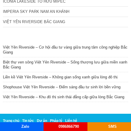
ICONIA LAKESIDE TỐ HỮU MIPEC
IMPERIA SKY PARK NAM AN KHÁNH
VIỆT YÊN RIVERSIDE BẮC GIANG
TIN NỔI BẬT
Việt Yên Riverside – Cơ hội đầu tư vàng giữa trung tâm công nghiệp Bắc
Giang
Biệt thự ven sông Việt Yên Riverside – Sống thượng lưu giữa miền xanh
Bắc Giang
Liền kề Việt Yên Riverside – Không gian sống xanh giữa lòng đô thị
Shophouse Việt Yên Riverside – Điểm sáng đầu tư sinh lời bền vững
Việt Yên Riverside – Khu đô thị sinh thái đẳng cấp giữa lòng Bắc Giang
Trang chủ
Tin tức
Dự án
Pháp lý
Liên hệ
Zalo
0986866790
SMS