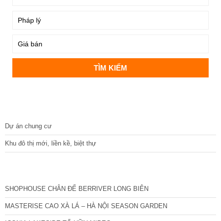
DỰ ÁN
Dự án chung cư
Khu đô thị mới, liền kề, biệt thự
CÁC DỰ ÁN MỚI NHẤT
SHOPHOUSE CHÂN ĐẾ BERRIVER LONG BIÊN
MASTERISE CAO XÀ LÁ – HÀ NỘI SEASON GARDEN