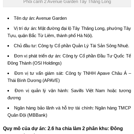
Phối cảnh 2 Avenue Garden Tây Thăng Long
Tên dự án: Avenue Garden
Vị trí dự án: Mặt đường đại lộ Tây Thăng Long, phường Tây
Tựu, quận Bắc Từ Liêm, thành phố Hà Nội).
Chủ đầu tư: Công ty Cổ phần
Quản Lý Tài Sản Sông Nhuệ
.
Đơn vị phát triển dự án: Công ty Cổ phần Đầu Tư Quốc Tế
Đông Thành (OSI Holdings)
Đơn vị tư vấn giám sát: Công ty TNHH Apave Châu Á –
Thái Bình Dương (APAVE)
Đơn vị quản lý vận hành: Savills Việt Nam hoặc tương
đương
Ngân hàng bảo lãnh và hỗ trợ tài chính: Ngân hàng TMCP
Quân Đội (MBBank)
Quy mô của dự án: 2.6 ha chia làm 2 phân khu: Đông