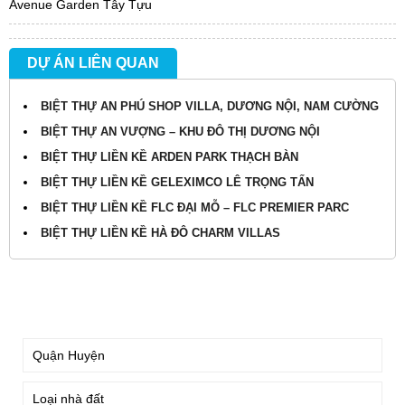
Avenue Garden Tây Tựu
DỰ ÁN LIÊN QUAN
BIỆT THỰ AN PHÚ SHOP VILLA, DƯƠNG NỘI, NAM CƯỜNG
BIỆT THỰ AN VƯỢNG – KHU ĐÔ THỊ DƯƠNG NỘI
BIỆT THỰ LIỀN KỀ ARDEN PARK THẠCH BÀN
BIỆT THỰ LIỀN KỀ GELEXIMCO LÊ TRỌNG TẤN
BIỆT THỰ LIỀN KỀ FLC ĐẠI MỖ – FLC PREMIER PARC
BIỆT THỰ LIỀN KỀ HÀ ĐÔ CHARM VILLAS
TÌM KIẾM