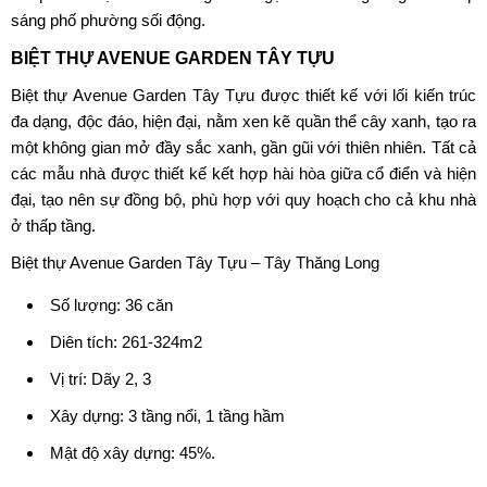
sáng phố phường sối động.
BIỆT THỰ
AVENUE GARDEN TÂY TỰU
Biệt thự Avenue Garden Tây Tựu được thiết kế với lối kiến trúc
đa dạng, độc đáo, hiện đại, nằm xen kẽ quần thể cây xanh, tạo ra
một không gian mở đầy sắc xanh, gần gũi với thiên nhiên. Tất cả
các mẫu nhà được thiết kế kết hợp hài hòa giữa cổ điển và hiện
đại, tạo nên sự đồng bộ, phù hợp với quy hoạch cho cả khu nhà
ở thấp tầng.
Biệt thự Avenue Garden Tây Tựu – Tây Thăng Long
Số lượng: 36 căn
Diên tích: 261-324m2
Vị trí: Dãy 2, 3
Xây dựng: 3 tầng nổi, 1 tầng hầm
Mật độ xây dựng: 45%.