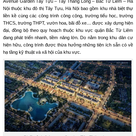
Avenue Garden Tây Tựu – Tây Thăng Long – Bắc Từ Liêm – Hà
Nội thuộc khu đô thị Tây Tựu, Hà Nội bao gồm khu nhà biệt thự
liền kề cùng các công trình công cộng, trường tiểu học, trường
THCS, trường THPT, vườn hoa, bãi đỗ xe… được xây dựng hiện
đại, đồng bộ theo quy hoạch thuộc khu vực quận Bắc Từ Liêm
đang phát triển nhanh, tiềm năng lớn. Do nằm trong khu dân cư
hiện hữu, công trình được thừa hưởng những tiện ích sẵn có về
hạ tầng kỹ thuật và xã hội của khu vực.