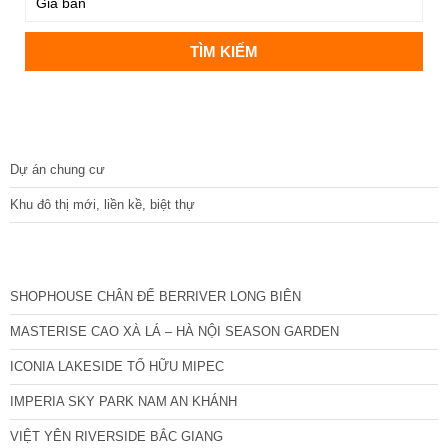
DỰ ÁN
Dự án chung cư
Khu đô thị mới, liền kề, biệt thự
CÁC DỰ ÁN MỚI NHẤT
SHOPHOUSE CHÂN ĐẾ BERRIVER LONG BIÊN
MASTERISE CAO XÀ LÁ – HÀ NỘI SEASON GARDEN
ICONIA LAKESIDE TỐ HỮU MIPEC
IMPERIA SKY PARK NAM AN KHÁNH
VIỆT YÊN RIVERSIDE BẮC GIANG