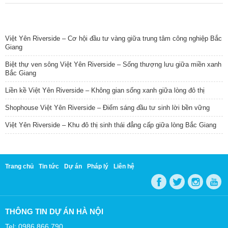
TIN NỔI BẬT
Việt Yên Riverside – Cơ hội đầu tư vàng giữa trung tâm công nghiệp Bắc
Giang
Biệt thự ven sông Việt Yên Riverside – Sống thượng lưu giữa miền xanh
Bắc Giang
Liền kề Việt Yên Riverside – Không gian sống xanh giữa lòng đô thị
Shophouse Việt Yên Riverside – Điểm sáng đầu tư sinh lời bền vững
Việt Yên Riverside – Khu đô thị sinh thái đẳng cấp giữa lòng Bắc Giang
Trang chủ
Tin tức
Dự án
Pháp lý
Liên hệ
THÔNG TIN DỰ ÁN HÀ NỘI
Tel: 0986 866 790