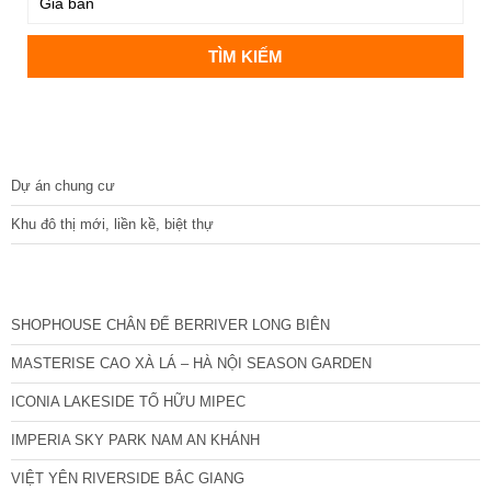
DỰ ÁN
Dự án chung cư
Khu đô thị mới, liền kề, biệt thự
CÁC DỰ ÁN MỚI NHẤT
SHOPHOUSE CHÂN ĐẾ BERRIVER LONG BIÊN
MASTERISE CAO XÀ LÁ – HÀ NỘI SEASON GARDEN
ICONIA LAKESIDE TỐ HỮU MIPEC
IMPERIA SKY PARK NAM AN KHÁNH
VIỆT YÊN RIVERSIDE BẮC GIANG