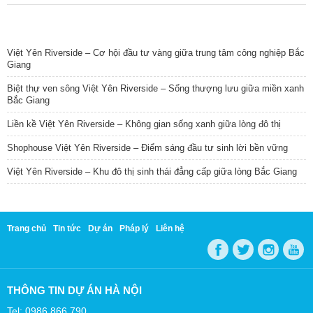
TIN NỔI BẬT
Việt Yên Riverside – Cơ hội đầu tư vàng giữa trung tâm công nghiệp Bắc
Giang
Biệt thự ven sông Việt Yên Riverside – Sống thượng lưu giữa miền xanh
Bắc Giang
Liền kề Việt Yên Riverside – Không gian sống xanh giữa lòng đô thị
Shophouse Việt Yên Riverside – Điểm sáng đầu tư sinh lời bền vững
Việt Yên Riverside – Khu đô thị sinh thái đẳng cấp giữa lòng Bắc Giang
Trang chủ
Tin tức
Dự án
Pháp lý
Liên hệ
THÔNG TIN DỰ ÁN HÀ NỘI
Tel: 0986 866 790