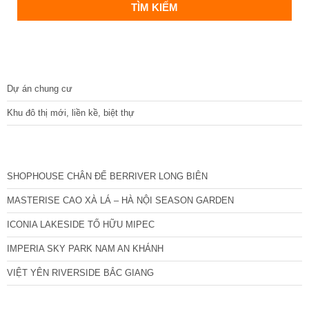
DỰ ÁN
Dự án chung cư
Khu đô thị mới, liền kề, biệt thự
CÁC DỰ ÁN MỚI NHẤT
SHOPHOUSE CHÂN ĐẾ BERRIVER LONG BIÊN
MASTERISE CAO XÀ LÁ – HÀ NỘI SEASON GARDEN
ICONIA LAKESIDE TỐ HỮU MIPEC
IMPERIA SKY PARK NAM AN KHÁNH
VIỆT YÊN RIVERSIDE BẮC GIANG