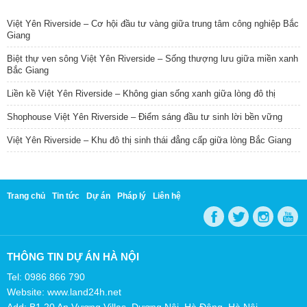
TIN NỔI BẬT
Việt Yên Riverside – Cơ hội đầu tư vàng giữa trung tâm công nghiệp Bắc
Giang
Biệt thự ven sông Việt Yên Riverside – Sống thượng lưu giữa miền xanh
Bắc Giang
Liền kề Việt Yên Riverside – Không gian sống xanh giữa lòng đô thị
Shophouse Việt Yên Riverside – Điểm sáng đầu tư sinh lời bền vững
Việt Yên Riverside – Khu đô thị sinh thái đẳng cấp giữa lòng Bắc Giang
Trang chủ
Tin tức
Dự án
Pháp lý
Liên hệ
THÔNG TIN DỰ ÁN HÀ NỘI
Tel: 0986 866 790
Website: www.land24h.net