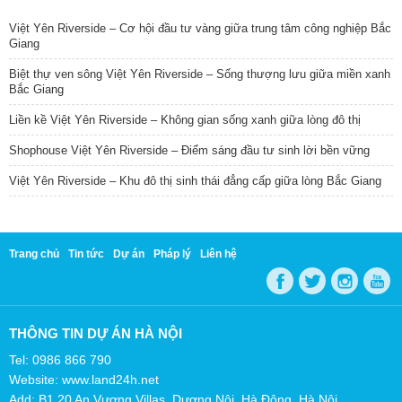
Việt Yên Riverside – Cơ hội đầu tư vàng giữa trung tâm công nghiệp Bắc
Giang
Biệt thự ven sông Việt Yên Riverside – Sống thượng lưu giữa miền xanh
Bắc Giang
Liền kề Việt Yên Riverside – Không gian sống xanh giữa lòng đô thị
Shophouse Việt Yên Riverside – Điểm sáng đầu tư sinh lời bền vững
Việt Yên Riverside – Khu đô thị sinh thái đẳng cấp giữa lòng Bắc Giang
Trang chủ
Tin tức
Dự án
Pháp lý
Liên hệ
THÔNG TIN DỰ ÁN HÀ NỘI
Tel: 0986 866 790
Website: www.land24h.net
Add: B1.20 An Vượng Villas, Dương Nội, Hà Đông, Hà Nội