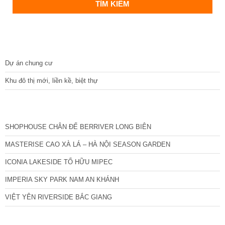
DỰ ÁN
Dự án chung cư
Khu đô thị mới, liền kề, biệt thự
CÁC DỰ ÁN MỚI NHẤT
SHOPHOUSE CHÂN ĐẾ BERRIVER LONG BIÊN
MASTERISE CAO XÀ LÁ – HÀ NỘI SEASON GARDEN
ICONIA LAKESIDE TỐ HỮU MIPEC
IMPERIA SKY PARK NAM AN KHÁNH
VIỆT YÊN RIVERSIDE BẮC GIANG
TIN NỔI BẬT