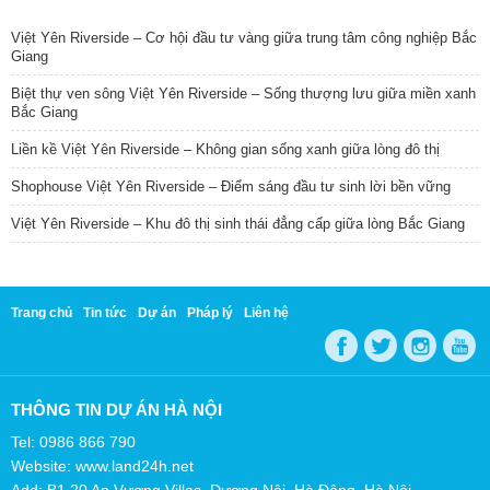
TIN NỔI BẬT
Việt Yên Riverside – Cơ hội đầu tư vàng giữa trung tâm công nghiệp Bắc
Giang
Biệt thự ven sông Việt Yên Riverside – Sống thượng lưu giữa miền xanh
Bắc Giang
Liền kề Việt Yên Riverside – Không gian sống xanh giữa lòng đô thị
Shophouse Việt Yên Riverside – Điểm sáng đầu tư sinh lời bền vững
Việt Yên Riverside – Khu đô thị sinh thái đẳng cấp giữa lòng Bắc Giang
Trang chủ
Tin tức
Dự án
Pháp lý
Liên hệ
THÔNG TIN DỰ ÁN HÀ NỘI
Tel: 0986 866 790
Website: www.land24h.net