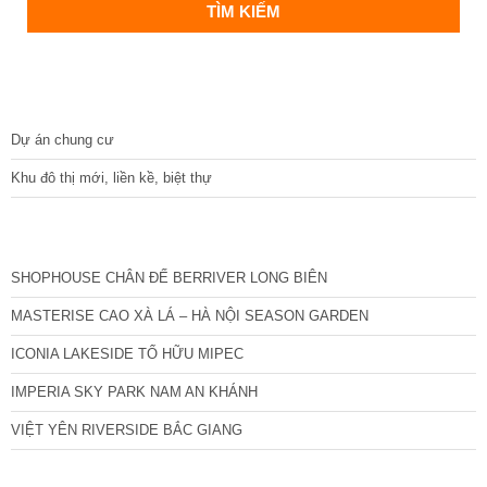
DỰ ÁN
Dự án chung cư
Khu đô thị mới, liền kề, biệt thự
CÁC DỰ ÁN MỚI NHẤT
SHOPHOUSE CHÂN ĐẾ BERRIVER LONG BIÊN
MASTERISE CAO XÀ LÁ – HÀ NỘI SEASON GARDEN
ICONIA LAKESIDE TỐ HỮU MIPEC
IMPERIA SKY PARK NAM AN KHÁNH
VIỆT YÊN RIVERSIDE BẮC GIANG