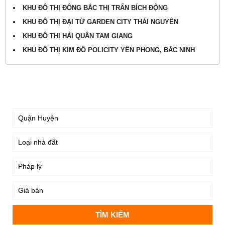
KHU ĐÔ THỊ ĐÔNG BẮC THỊ TRẤN BÍCH ĐỘNG
KHU ĐÔ THỊ ĐẠI TỪ GARDEN CITY THÁI NGUYÊN
KHU ĐÔ THỊ HẢI QUÂN TAM GIANG
KHU ĐÔ THỊ KIM ĐÔ POLICITY YÊN PHONG, BẮC NINH
TÌM KIẾM