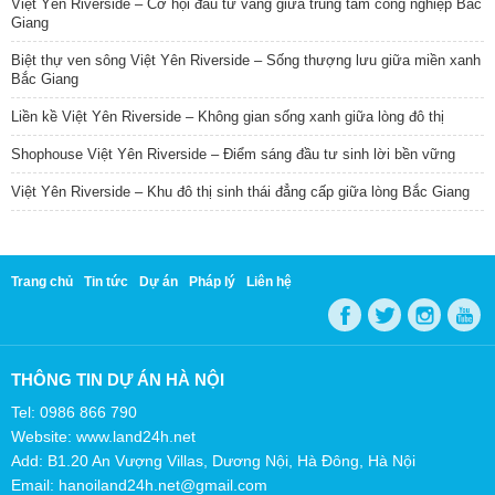
Việt Yên Riverside – Cơ hội đầu tư vàng giữa trung tâm công nghiệp Bắc
Giang
Biệt thự ven sông Việt Yên Riverside – Sống thượng lưu giữa miền xanh
Bắc Giang
Liền kề Việt Yên Riverside – Không gian sống xanh giữa lòng đô thị
Shophouse Việt Yên Riverside – Điểm sáng đầu tư sinh lời bền vững
Việt Yên Riverside – Khu đô thị sinh thái đẳng cấp giữa lòng Bắc Giang
Trang chủ
Tin tức
Dự án
Pháp lý
Liên hệ
THÔNG TIN DỰ ÁN HÀ NỘI
Tel: 0986 866 790
Website: www.land24h.net
Add: B1.20 An Vượng Villas, Dương Nội, Hà Đông, Hà Nội
Email: hanoiland24h.net@gmail.com