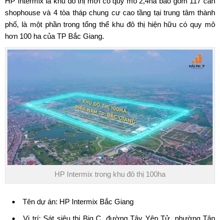
HP Intermix
là khu đô thị mới có quy mô 2,4ha bao gồm 117 căn
shophouse và 4 tòa tháp chung cư cao tầng tại trung tâm thành
phố, là một phần trong tổng thể khu đô thị hiện hữu có quy mô
hơn 100 ha của TP Bắc Giang.
HP Intermix trong khu đô thị 100ha
Tên dự án:
HP Intermix Bắc Giang
Vị trí: Sát siêu thị Big C, đường Tây Yên Tử, phường Tân