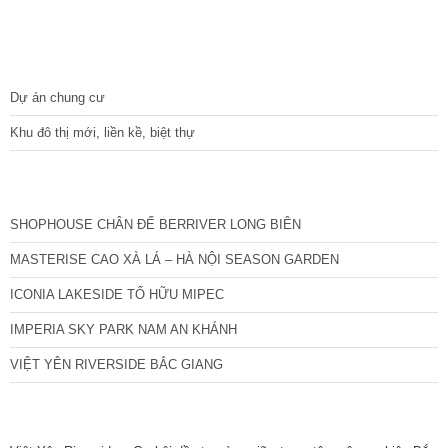
DỰ ÁN
Dự án chung cư
Khu đô thị mới, liền kề, biệt thự
CÁC DỰ ÁN MỚI NHẤT
SHOPHOUSE CHÂN ĐẾ BERRIVER LONG BIÊN
MASTERISE CAO XÀ LÁ – HÀ NỘI SEASON GARDEN
ICONIA LAKESIDE TỐ HỮU MIPEC
IMPERIA SKY PARK NAM AN KHÁNH
VIỆT YÊN RIVERSIDE BẮC GIANG
TIN NỔI BẬT