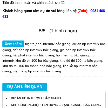
Tiến độ thanh toán và chính sách ưu đãi
Khách hàng quan tâm dự án vui lòng liên hệ
(Zalo):
0981 468
633
5/5 - (1 bình chọn)
Xem thêm
biệt thự hp intermix bắc giang
,
dự án hp intermix bắc
giang
,
đất nền hp intermix bắc giang
,
giá bán hp intermix bắc
giang
,
hải phát intermix bắc giang
,
hp intermix bắc giang
,
hp
intermix khu đô thị 100 ha bắc giang
,
khu đô thị 100 ha bắc giang
,
khu đô thị 100 ha thành phố bắc giang
,
liền kề hp intermix bắc
giang
,
mặt bằng hp intermix bắc giang
DỰ ÁN LIÊN QUAN
DỰ ÁN HP INTERMIX BẮC GIANG
KHU CÔNG NGHIỆP TÂN HƯNG – LẠNG GIANG, BẮC GIANG