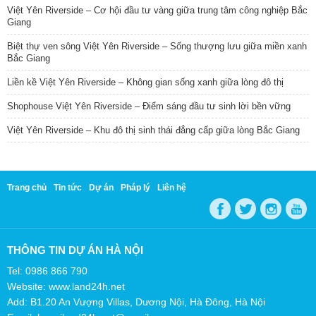
Việt Yên Riverside – Cơ hội đầu tư vàng giữa trung tâm công nghiệp Bắc
Giang
Biệt thự ven sông Việt Yên Riverside – Sống thượng lưu giữa miền xanh
Bắc Giang
Liền kề Việt Yên Riverside – Không gian sống xanh giữa lòng đô thị
Shophouse Việt Yên Riverside – Điểm sáng đầu tư sinh lời bền vững
Việt Yên Riverside – Khu đô thị sinh thái đẳng cấp giữa lòng Bắc Giang
Trang chủ
Tin tức
Dự án
Pháp lý
Liên hệ
THÔNG TIN DỰ ÁN HÀ NỘI
Tel: 0986 866 790
Website: www.land24h.net
Add: B1.20 An Vượng Villas, Dương Nội, Hà Đông, Hà Nội