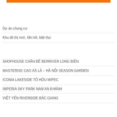
DỰ ÁN
Dự án chung cư
Khu đô thị mới, liền kề, biệt thự
CÁC DỰ ÁN MỚI NHẤT
SHOPHOUSE CHÂN ĐẾ BERRIVER LONG BIÊN
MASTERISE CAO XÀ LÁ – HÀ NỘI SEASON GARDEN
ICONIA LAKESIDE TỐ HỮU MIPEC
IMPERIA SKY PARK NAM AN KHÁNH
VIỆT YÊN RIVERSIDE BẮC GIANG
TIN NỔI BẬT