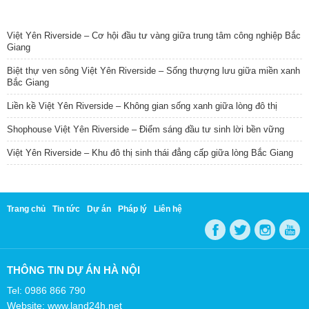
TIN NỔI BẬT
Việt Yên Riverside – Cơ hội đầu tư vàng giữa trung tâm công nghiệp Bắc
Giang
Biệt thự ven sông Việt Yên Riverside – Sống thượng lưu giữa miền xanh
Bắc Giang
Liền kề Việt Yên Riverside – Không gian sống xanh giữa lòng đô thị
Shophouse Việt Yên Riverside – Điểm sáng đầu tư sinh lời bền vững
Việt Yên Riverside – Khu đô thị sinh thái đẳng cấp giữa lòng Bắc Giang
Trang chủ
Tin tức
Dự án
Pháp lý
Liên hệ
THÔNG TIN DỰ ÁN HÀ NỘI
Tel: 0986 866 790
Website: www.land24h.net