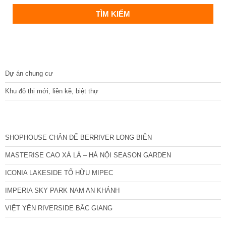
DỰ ÁN
Dự án chung cư
Khu đô thị mới, liền kề, biệt thự
CÁC DỰ ÁN MỚI NHẤT
SHOPHOUSE CHÂN ĐẾ BERRIVER LONG BIÊN
MASTERISE CAO XÀ LÁ – HÀ NỘI SEASON GARDEN
ICONIA LAKESIDE TỐ HỮU MIPEC
IMPERIA SKY PARK NAM AN KHÁNH
VIỆT YÊN RIVERSIDE BẮC GIANG