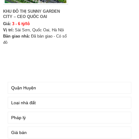
KHU ĐÔ THỊ SUNNY GARDEN
CITY – CEO QUỐC OAI
Giá:
3 - 6 tỷ/lô
Vị trí:
Sài Sơn, Quốc Oai, Hà Nội
Bàn giao nhà:
Đã bàn giao - Có sổ
đỏ
TÌM KIẾM