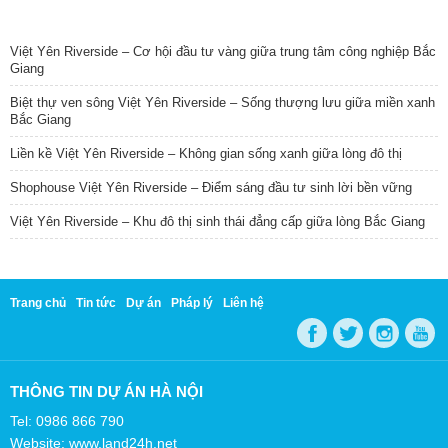
TIN NỔI BẬT
Việt Yên Riverside – Cơ hội đầu tư vàng giữa trung tâm công nghiệp Bắc
Giang
Biệt thự ven sông Việt Yên Riverside – Sống thượng lưu giữa miền xanh
Bắc Giang
Liền kề Việt Yên Riverside – Không gian sống xanh giữa lòng đô thị
Shophouse Việt Yên Riverside – Điểm sáng đầu tư sinh lời bền vững
Việt Yên Riverside – Khu đô thị sinh thái đẳng cấp giữa lòng Bắc Giang
Trang chủ
Tin tức
Dự án
Pháp lý
Liên hệ
THÔNG TIN DỰ ÁN HÀ NỘI
Tel: 0986 866 790
Website: www.land24h.net