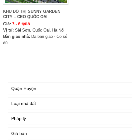
KHU ĐÔ THỊ SUNNY GARDEN
CITY – CEO QUỐC OAI
Giá:
3 - 6 tỷ/lô
Vị trí:
Sài Sơn, Quốc Oai, Hà Nội
Bàn giao nhà:
Đã bàn giao - Có sổ
đỏ
TÌM KIẾM