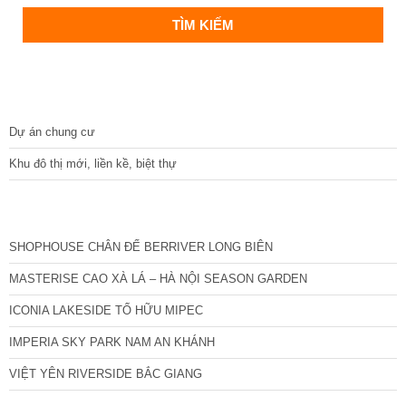
DỰ ÁN
Dự án chung cư
Khu đô thị mới, liền kề, biệt thự
CÁC DỰ ÁN MỚI NHẤT
SHOPHOUSE CHÂN ĐẾ BERRIVER LONG BIÊN
MASTERISE CAO XÀ LÁ – HÀ NỘI SEASON GARDEN
ICONIA LAKESIDE TỐ HỮU MIPEC
IMPERIA SKY PARK NAM AN KHÁNH
VIỆT YÊN RIVERSIDE BẮC GIANG