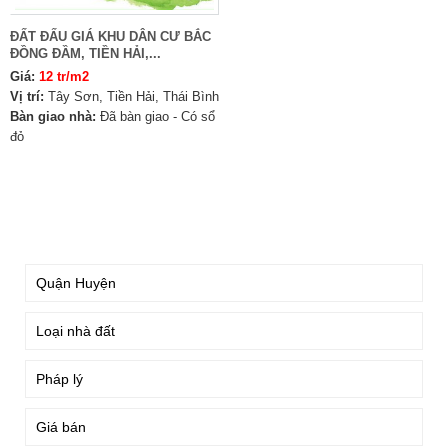
ĐẤT ĐẤU GIÁ KHU DÂN CƯ BẮC
ĐỒNG ĐẦM, TIỀN HẢI,...
Giá:
12 tr/m2
Vị trí:
Tây Sơn, Tiền Hải, Thái Bình
Bàn giao nhà:
Đã bàn giao - Có sổ
đỏ
TÌM KIẾM