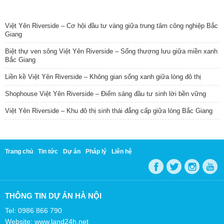
TIN NỔI BẬT
Việt Yên Riverside – Cơ hội đầu tư vàng giữa trung tâm công nghiệp Bắc
Giang
Biệt thự ven sông Việt Yên Riverside – Sống thượng lưu giữa miền xanh
Bắc Giang
Liền kề Việt Yên Riverside – Không gian sống xanh giữa lòng đô thị
Shophouse Việt Yên Riverside – Điểm sáng đầu tư sinh lời bền vững
Việt Yên Riverside – Khu đô thị sinh thái đẳng cấp giữa lòng Bắc Giang
Trang chủ
Tin tức
Dự án
Pháp lý
Liên hệ
THÔNG TIN DỰ ÁN HÀ NỘI
Tel: 0986 866 790
Website: www.land24h.net