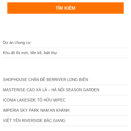
DỰ ÁN
Dự án chung cư
Khu đô thị mới, liền kề, biệt thự
CÁC DỰ ÁN MỚI NHẤT
SHOPHOUSE CHÂN ĐẾ BERRIVER LONG BIÊN
MASTERISE CAO XÀ LÁ – HÀ NỘI SEASON GARDEN
ICONIA LAKESIDE TỐ HỮU MIPEC
IMPERIA SKY PARK NAM AN KHÁNH
VIỆT YÊN RIVERSIDE BẮC GIANG