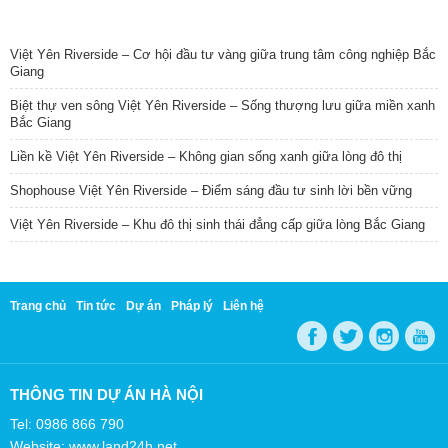
TIN NỔI BẬT
Việt Yên Riverside – Cơ hội đầu tư vàng giữa trung tâm công nghiệp Bắc
Giang
Biệt thự ven sông Việt Yên Riverside – Sống thượng lưu giữa miền xanh
Bắc Giang
Liền kề Việt Yên Riverside – Không gian sống xanh giữa lòng đô thị
Shophouse Việt Yên Riverside – Điểm sáng đầu tư sinh lời bền vững
Việt Yên Riverside – Khu đô thị sinh thái đẳng cấp giữa lòng Bắc Giang
Trang chủ
Tin tức
Dự án
Pháp lý
Liên hệ
THÔNG TIN DỰ ÁN HÀ NỘI
Tel: 0986 866 790
Website: www.land24h.net