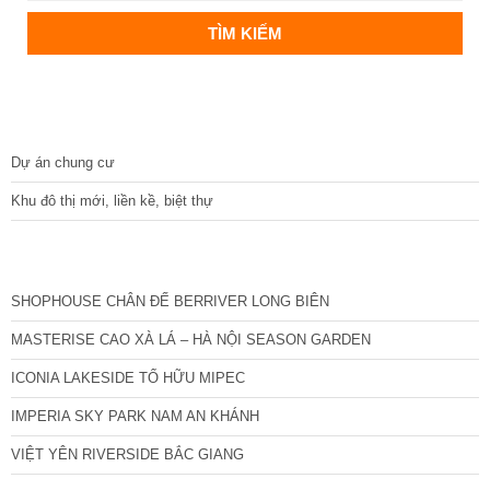
DỰ ÁN
Dự án chung cư
Khu đô thị mới, liền kề, biệt thự
CÁC DỰ ÁN MỚI NHẤT
SHOPHOUSE CHÂN ĐẾ BERRIVER LONG BIÊN
MASTERISE CAO XÀ LÁ – HÀ NỘI SEASON GARDEN
ICONIA LAKESIDE TỐ HỮU MIPEC
IMPERIA SKY PARK NAM AN KHÁNH
VIỆT YÊN RIVERSIDE BẮC GIANG