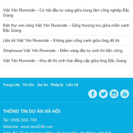
TIN NỔI BẬT
Việt Yên Riverside – Cơ hội đầu tư vàng giữa trung tâm công nghiệp Bắc
Giang
Biệt thự ven sông Việt Yên Riverside – Sống thượng lưu giữa miền xanh
Bắc Giang
Liền kề Việt Yên Riverside – Không gian sống xanh giữa lòng đô thị
Shophouse Việt Yên Riverside – Điểm sáng đầu tư sinh lời bền vững
Việt Yên Riverside – Khu đô thị sinh thái đẳng cấp giữa lòng Bắc Giang
Trang chủ
Tin tức
Dự án
Pháp lý
Liên hệ
THÔNG TIN DỰ ÁN HÀ NỘI
Tel: 0986 866 790
Website: www.land24h.net