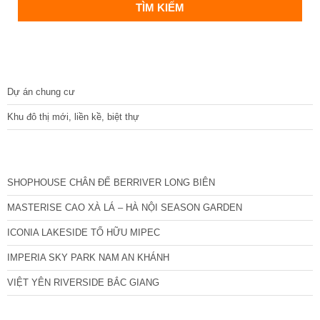
DỰ ÁN
Dự án chung cư
Khu đô thị mới, liền kề, biệt thự
CÁC DỰ ÁN MỚI NHẤT
SHOPHOUSE CHÂN ĐẾ BERRIVER LONG BIÊN
MASTERISE CAO XÀ LÁ – HÀ NỘI SEASON GARDEN
ICONIA LAKESIDE TỐ HỮU MIPEC
IMPERIA SKY PARK NAM AN KHÁNH
VIỆT YÊN RIVERSIDE BẮC GIANG