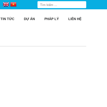
TIN TỨC
DỰ ÁN
PHÁP LÝ
LIÊN HỆ