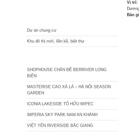
Vị trí:
Dương
Bàn g
DỰ ÁN
Dự án chung cư
Khu đô thị mới, liền kề, biệt thự
CÁC DỰ ÁN MỚI NHẤT
SHOPHOUSE CHÂN ĐẾ BERRIVER LONG
BIÊN
MASTERISE CAO XÀ LÁ – HÀ NỘI SEASON
GARDEN
ICONIA LAKESIDE TỐ HỮU MIPEC
IMPERIA SKY PARK NAM AN KHÁNH
VIỆT YÊN RIVERSIDE BẮC GIANG