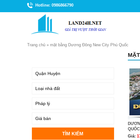
Hotline: 0986866790
Trang chủ
»
mặt bằng Dương Đông New City Phú Quốc
MẶT
TÌM KIẾM
DƯƠN
QUỐC
Giá:
1