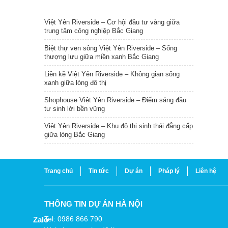
TIN NỔI BẬT
Việt Yên Riverside – Cơ hội đầu tư vàng giữa
trung tâm công nghiệp Bắc Giang
Biệt thự ven sông Việt Yên Riverside – Sống
thượng lưu giữa miền xanh Bắc Giang
Liền kề Việt Yên Riverside – Không gian sống
xanh giữa lòng đô thị
Shophouse Việt Yên Riverside – Điểm sáng đầu
tư sinh lời bền vững
Việt Yên Riverside – Khu đô thị sinh thái đẳng cấp
giữa lòng Bắc Giang
Trang chủ
Tin tức
Dự án
Pháp lý
Liên hệ
THÔNG TIN DỰ ÁN HÀ NỘI
Tel: 0986 866 790
Zalo