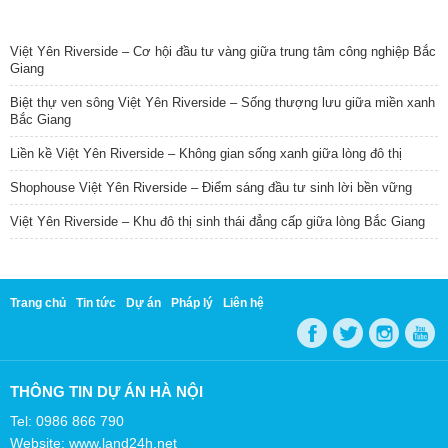
TIN NỔI BẬT
Việt Yên Riverside – Cơ hội đầu tư vàng giữa trung tâm công nghiệp Bắc
Giang
Biệt thự ven sông Việt Yên Riverside – Sống thượng lưu giữa miền xanh
Bắc Giang
Liền kề Việt Yên Riverside – Không gian sống xanh giữa lòng đô thị
Shophouse Việt Yên Riverside – Điểm sáng đầu tư sinh lời bền vững
Việt Yên Riverside – Khu đô thị sinh thái đẳng cấp giữa lòng Bắc Giang
Trang chủ
Tin tức
Dự án
Pháp lý
Liên hệ
THÔNG TIN DỰ ÁN HÀ NỘI
Tel: 0986 866 790
Website: www.land24h.net