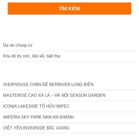
DỰ ÁN
Dự án chung cư
Khu đô thị mới, liền kề, biệt thự
CÁC DỰ ÁN MỚI NHẤT
SHOPHOUSE CHÂN ĐẾ BERRIVER LONG BIÊN
MASTERISE CAO XÀ LÁ – HÀ NỘI SEASON GARDEN
ICONIA LAKESIDE TỐ HỮU MIPEC
IMPERIA SKY PARK NAM AN KHÁNH
VIỆT YÊN RIVERSIDE BẮC GIANG