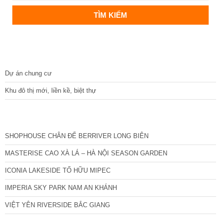
DỰ ÁN
Dự án chung cư
Khu đô thị mới, liền kề, biệt thự
CÁC DỰ ÁN MỚI NHẤT
SHOPHOUSE CHÂN ĐẾ BERRIVER LONG BIÊN
MASTERISE CAO XÀ LÁ – HÀ NỘI SEASON GARDEN
ICONIA LAKESIDE TỐ HỮU MIPEC
IMPERIA SKY PARK NAM AN KHÁNH
VIỆT YÊN RIVERSIDE BẮC GIANG