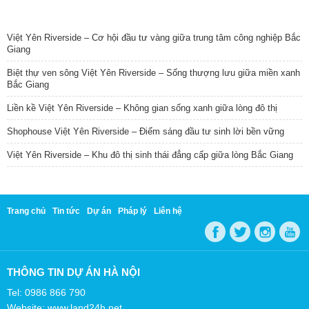
TIN NỔI BẬT
Việt Yên Riverside – Cơ hội đầu tư vàng giữa trung tâm công nghiệp Bắc
Giang
Biệt thự ven sông Việt Yên Riverside – Sống thượng lưu giữa miền xanh
Bắc Giang
Liền kề Việt Yên Riverside – Không gian sống xanh giữa lòng đô thị
Shophouse Việt Yên Riverside – Điểm sáng đầu tư sinh lời bền vững
Việt Yên Riverside – Khu đô thị sinh thái đẳng cấp giữa lòng Bắc Giang
Trang chủ
Tin tức
Dự án
Pháp lý
Liên hệ
THÔNG TIN DỰ ÁN HÀ NỘI
Tel: 0986 866 790
Website: www.land24h.net