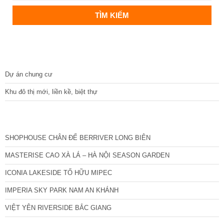
DỰ ÁN
Dự án chung cư
Khu đô thị mới, liền kề, biệt thự
CÁC DỰ ÁN MỚI NHẤT
SHOPHOUSE CHÂN ĐẾ BERRIVER LONG BIÊN
MASTERISE CAO XÀ LÁ – HÀ NỘI SEASON GARDEN
ICONIA LAKESIDE TỐ HỮU MIPEC
IMPERIA SKY PARK NAM AN KHÁNH
VIỆT YÊN RIVERSIDE BẮC GIANG