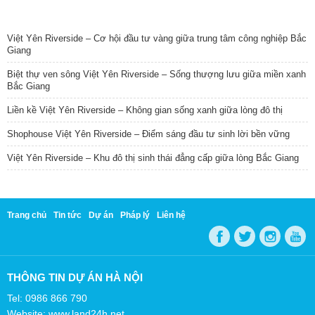
TIN NỔI BẬT
Việt Yên Riverside – Cơ hội đầu tư vàng giữa trung tâm công nghiệp Bắc
Giang
Biệt thự ven sông Việt Yên Riverside – Sống thượng lưu giữa miền xanh
Bắc Giang
Liền kề Việt Yên Riverside – Không gian sống xanh giữa lòng đô thị
Shophouse Việt Yên Riverside – Điểm sáng đầu tư sinh lời bền vững
Việt Yên Riverside – Khu đô thị sinh thái đẳng cấp giữa lòng Bắc Giang
Trang chủ
Tin tức
Dự án
Pháp lý
Liên hệ
THÔNG TIN DỰ ÁN HÀ NỘI
Tel: 0986 866 790
Website: www.land24h.net