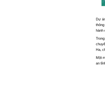
Dự án
thông
hành 
Trong
chuyể
Ha, c
Một mặ
an tỉn