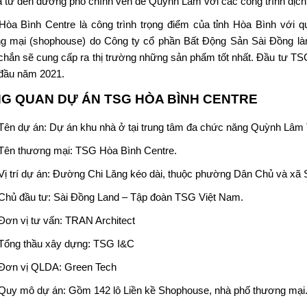
ã tư đến đường phố chính ven đê Quỳnh Lâm với các công trình dịch
Hòa Bình Centre
là công trình trọng điểm của tỉnh Hòa Bình với 
g mại (shophouse) do Công ty cổ phần Bất Động Sản Sài Đồng làm
chắn sẽ cung cấp ra thị trường những sản phẩm tốt nhất. Đầu tư TSG
đầu năm 2021.
G QUAN DỰ ÁN
TSG HÒA BÌNH CENTRE
Tên dự án: Dự án khu nhà ở tại trung tâm đa chức năng Quỳnh Lâm 
Tên thương mại:
TSG Hòa Bình Centre
.
Vị trí dự án: Đường Chi Lăng kéo dài, thuộc phường Dân Chủ và xã S
Chủ đầu tư:
Sài Đồng Land
– Tập đoàn TSG Việt Nam.
Đơn vị tư vấn: TRAN Architect
Tổng thầu xây dựng: TSG I&C
Đơn vị QLDA: Green Tech
Quy mô dự án: Gồm 142 lô Liền kề Shophouse, nhà phố thương mại