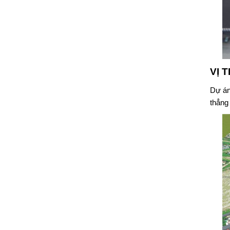
VỊ 
Dự á
thẳng