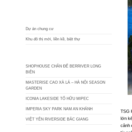
DỰ ÁN
Dự án chung cư
Khu đô thị mới, liền kề, biệt thự
CÁC DỰ ÁN MỚI NHẤT
SHOPHOUSE CHÂN ĐẾ BERRIVER LONG
BIÊN
MASTERISE CAO XÀ LÁ – HÀ NỘI SEASON
GARDEN
ICONIA LAKESIDE TỐ HỮU MIPEC
IMPERIA SKY PARK NAM AN KHÁNH
TSG H
lớn k
VIỆT YÊN RIVERSIDE BẮC GIANG
cảnh 