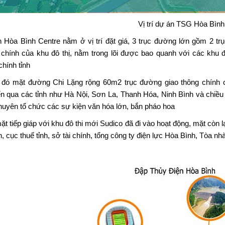
Vị trí dự án TSG Hòa Bình
 Hòa Bình Centre nằm ở vị trí đặt giá, 3 trục đường lớn gồm 2 tr
 chính của khu đô thị, nằm trong lõi được bao quanh với các khu
chính tỉnh
 đó mặt đường Chi Lặng rộng 60m2 trục đường giao thông chính củ
n qua các tỉnh như Hà Nội, Sơn La, Thanh Hóa, Ninh Bình và chiều 
huyên tổ chức các sự kiện văn hóa lớn, bắn pháo hoa
t tiếp giáp với khu đô thi mới Sudico đã đi vào hoạt động, mặt còn l
h, cục thuế tỉnh, sở tài chính, tổng công ty điện lực Hòa Bình, Tòa 