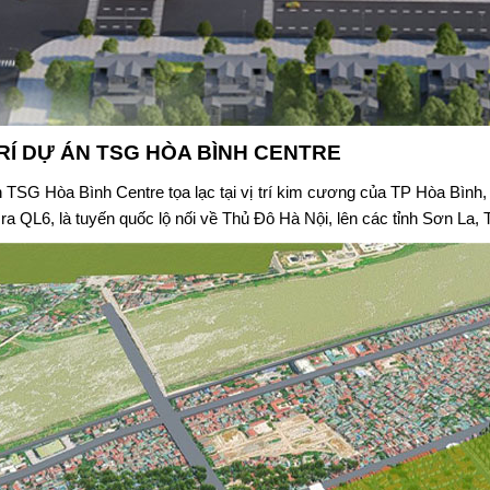
TRÍ DỰ ÁN
TSG HÒA BÌNH CENTRE
n
TSG Hòa Bình Centre
tọa lạc tại vị trí kim cương của TP Hòa Bình,
 ra QL6, là tuyến quốc lộ nối về Thủ Đô Hà Nội, lên các tỉnh Sơn La,