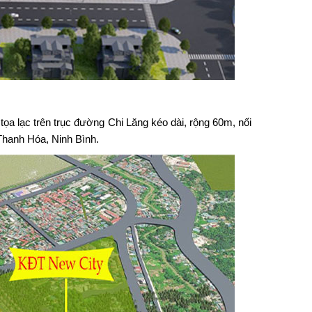
 tọa lạc trên trục đường Chi Lăng kéo dài, rộng 60m, nối
 Thanh Hóa, Ninh Bình.