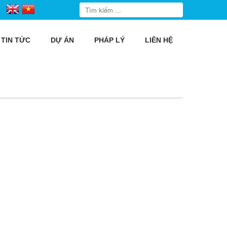
TIN TỨC
DỰ ÁN
PHÁP LÝ
LIÊN HỆ