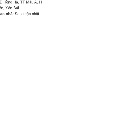
Đ Hồng Hà, TT Mậu A, H
n, Yên Bái
iao nhà:
Đang cập nhật