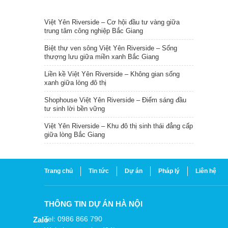
TIN NỔI BẬT
Việt Yên Riverside – Cơ hội đầu tư vàng giữa
trung tâm công nghiệp Bắc Giang
Biệt thự ven sông Việt Yên Riverside – Sống
thượng lưu giữa miền xanh Bắc Giang
Liền kề Việt Yên Riverside – Không gian sống
xanh giữa lòng đô thị
Shophouse Việt Yên Riverside – Điểm sáng đầu
tư sinh lời bền vững
Việt Yên Riverside – Khu đô thị sinh thái đẳng cấp
giữa lòng Bắc Giang
Trang chủ
Tin tức
Dự án
Pháp lý
Liên hệ
THÔNG TIN DỰ ÁN HÀ NỘI
Tel: 0986 866 790
Zalo